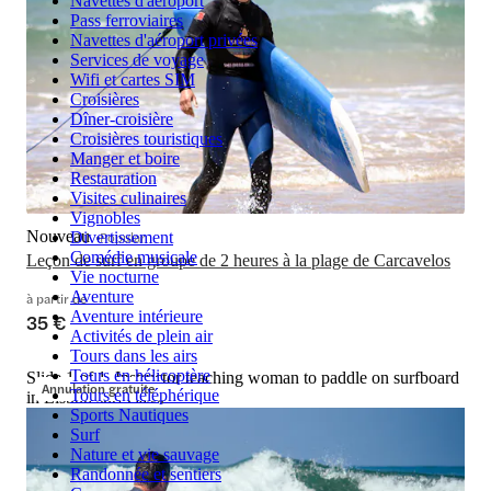
Navettes d'aéroport
Pass ferroviaires
Navettes d'aéroport privées
Services de voyage
Wifi et cartes SIM
Croisières
Dîner-croisière
Croisières touristiques
Manger et boire
Restauration
Visites culinaires
Vignobles
Nouveau
Popular
Divertissement
Comédie musicale
Leçon de surf en groupe de 2 heures à la plage de Carcavelos
Vie nocturne
Aventure
à partir de
Aventure intérieure
35 €
Activités de plein air
Tours dans les airs
Tours en hélicoptère
Slide 1 of 1, Instructor teaching woman to paddle on surfboard
Annulation gratuite
Tours en téléphérique
in Lisbon surf class.
Sports Nautiques
Surf
Nature et vie sauvage
Randonnée et sentiers