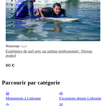
Cours
Ateliers
Offres spéciales
Combo
Saint-Valentin
Séjours
Plages
Nouveau
Surf
Expérience de surf avec un surfeur professionnel : Niveau 
avancé
60 €
Parcourir par catégorie
Monuments à Lisbonne
Excursions depuis Lisbonne