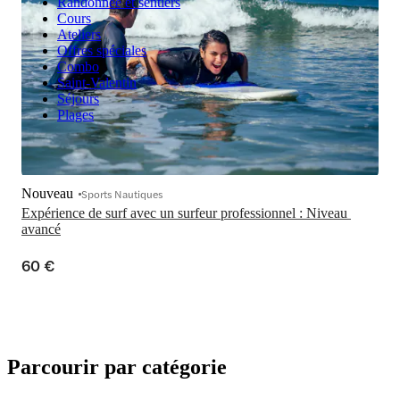
Randonnée et sentiers
Cours
Ateliers
Offres spéciales
Combo
Saint-Valentin
Séjours
Plages
Nouveau
Sports Nautiques
Expérience de surf avec un surfeur professionnel : Niveau 
avancé
60 €
Parcourir par catégorie