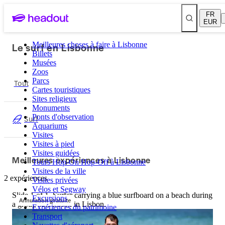
FR
EUR
Le surf en Lisbonne
Meilleures choses à faire à Lisbonne
Billets
Musées
Zoos
Parcs
Tout
Cartes touristiques
Sites religieux
Monuments
Ponts d'observation
Surf
Aquariums
Visites
Visites à pied
Visites guidées
Meilleures expériences à Lisbonne
Tours Hop-On Hop-Off à Lisbonne
Visites de la ville
2 expériences
Visites privées
Vélos et Segway
Slide 1 of 1, Surfer carrying a blue surfboard on a beach during
Excursions
Annulation gratuite
a group surf lesson in Lisbon.
Expériences du patrimoine
Transport