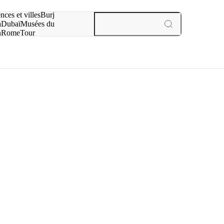
otre recherche :
nces et villes
Burj
a
Dubaï
Musées du
n
Rome
Tour
aris
expériences et villes