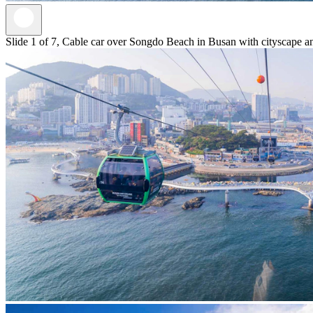
Slide 1 of 7, Cable car over Songdo Beach in Busan with cityscape a