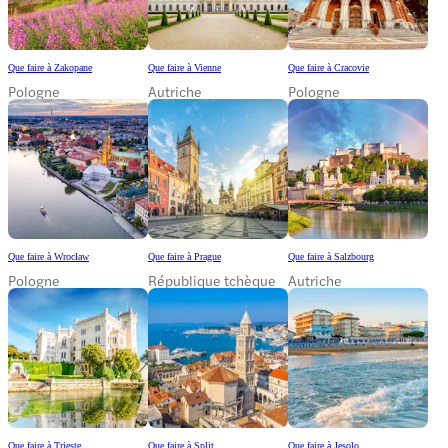
Que faire à Zakopane
Que faire à Vienne
Que faire à Cracovie
Pologne
Autriche
Pologne
Que faire à Wrocław
Que faire à Prague
Que faire à Salzbourg
Pologne
République tchèque
Autriche
Que faire à Trieste
Que faire à Split
Que faire à Jesolo