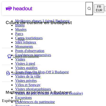
FR
EUR
Cours de cuisine en Budapest
Meilleures choses à faire à Budapest
Billets
Musées
Parcs
Cartes touristiques
Tout
Sites religieux
Monuments
Ponts d'observation
Expériences immersives
Cours de cuisine
Visites
Visites à pied
Visites guidées
Tournées des bars
Tours Hop-On Hop-Off à Budapest
Visites de la ville
Visites privées
Vélos et Segway
Visites photographiques
Meilleures expériences à Budapest
Visites du port d'escale (visiteurs de croisière)
Excursions
Expérience 1
Expériences du patrimoine