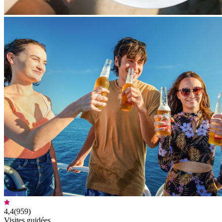
4,4
(
959
)
Visites guidées