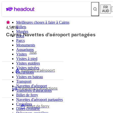
FR
AUD
Meilleures choses à faire à Cairns
Billets
4,5
(
29
)
Musées
Cairns Navettes d'aéroport partagées
Zoos
Parcs
Monuments
Aquariums
Tout
Visites
Visites à pied
Visites guidées
Visites privées
Navettes d'aéroport
Excursions
Visites en bateau
Transport
Navettes d'aéroport
Transferts d'attractions
Transferts d'attractions
Billet de ferry
Navettes d'aéroport partagées
Croisières
Billet de ferry
Dîner-croisière