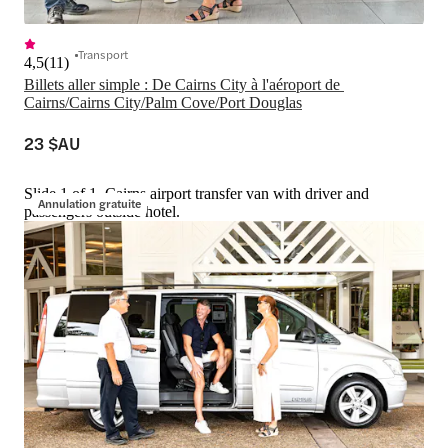
Transport
4,5
(
11
)
Billets aller simple : De Cairns City à l'aéroport de 
Cairns/Cairns City/Palm Cove/Port Douglas
23 $AU
Slide 1 of 1, Cairns airport transfer van with driver and
Annulation gratuite
passengers outside hotel.