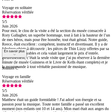
Voyage en solitaire
Réservation vérifiée
5
/5
Juin 2026
Pour moi, le clou de la visite a été la section du musée consacrée à
Rory Gallagher, un superbe hommage, tout à fait à la hauteur de l’un
de mes héros, mais pour être honnête, tout était génial. Notre guide,
Reece, était excellent : compétent, instructif et divertissant. Il y a de
fabuleux objets à découvrir ; les pièces de Thin Lizzy offertes par sa
En savoir plus
mère sont incroyables et cela valait largement le prix d’entrée.
Heureusement, c’était la seule visite que j’ai pu réserver à la dernière
J
minute (le musée Guinness et le Livre de Kells étant complets) et je
la recommande à tout véritable passionné de musique.
Jennifer C
Voyage en famille
Réservation vérifiée
5
/5
Juin 2026
Matthew était un guide formidable ! J'ai adoré son énergie et sa
passion pour la musique. Toute notre famille a passé un excellent
moment (nos enfants ont 10 et 14 ans). Mon mari était aux anges du