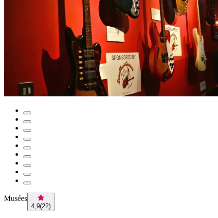
Musées
4,9
(
22
)