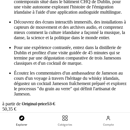
contemporain situé dans le bâtiment CHQ de Dublin, pour
une visite autonome explorant l'histoire de l'émigration
irlandaise à l'aide d'une application audioguide multilingue.
Découvrez des écrans interactifs immersifs, des installations à
capteurs de mouvement et des archives audio, et comprenez
mieux comment la culture irlandaise a façonné la musique, la
danse, la science et la politique dans le monde entier.
Pour une expérience contrastée, entrez dans la distillerie de
Dublin et profitez d'une visite guidée de 45 minutes qui se
termine par une dégustation comparative de trois Jamesons
classiques et d'un cocktail de marque.
Écoutez les commentaires d'un ambassadeur de Jameson au
cours d'un voyage à travers l'héritage du whisky irlandais,
dégustez un cocktail Jameson fraîchement préparé et explorez
le processus "du grain au verre" qui définit l'artisanat de
Jameson.
à partir de
Original price
53 €
50,35 €
Explorer
Catégories
Compte
5 % de réduction