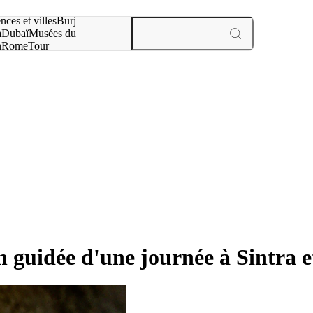
otre recherche :
nces et villes
Burj
a
Dubaï
Musées du
n
Rome
Tour
aris
expériences et villes
n guidée d'une journée à Sintra e