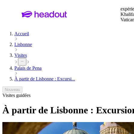
Tapez v
expérie
Khalif
Vatica
Eiffel
P
Accueil
Lisbonne
Visites
Palais de Pena
À partir de Lisbonne : Excursi...
Nouveau
Visites guidées
À partir de Lisbonne : Excursio