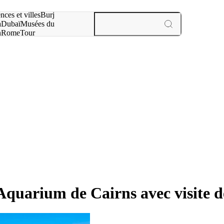
otre recherche :
nces et villes
Burj
a
Dubaï
Musées du
n
Rome
Tour
aris
expériences et villes
'Aquarium de Cairns avec visite de