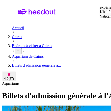
Tapez v
expérie
Khalif
Vatica
Eiffel
P
Accueil
Cairns
Endroits à visiter à Cairns
Aquarium de Cairns
Billets d'admission générale à...
4,9
(
27
)
Aquariums
Billets d'admission générale à l