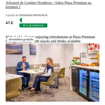
Aéroport de Londres Heathrow : Salon Plaza Premium au 
terminal 2
à partir de
ORIGINAL PRICE
49 £
41 £
16 % de réduction
Slide 1 of 1, Guests enjoying refreshments at Plaza Premium
Annulation gratuite
Lounge, London, with snacks and drinks available.