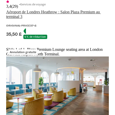
Services de voyage
3,4
(
29
)
Aéroport de Londres Heathrow : Salon Plaza Premium au 
terminal 3
ORIGINAL PRICE
37 £
35,50 £
4 % de réduction
Slide 1 of 1, Plaza Premium Lounge seating area at London
Annulation gratuite
Gatwick Airport North Terminal.