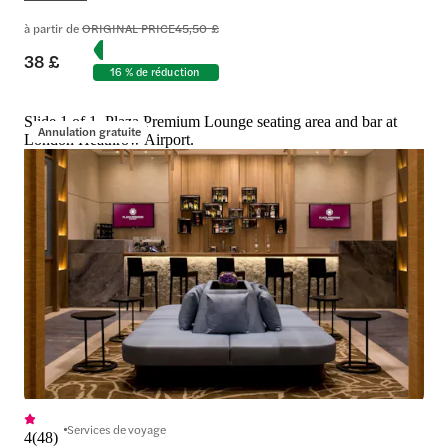
à partir de
ORIGINAL PRICE
45,50 £
38 £
16 % de réduction
Slide 1 of 1, Plaza Premium Lounge seating area and bar at
Annulation gratuite
London Heathrow Airport.
Services de voyage
4
(
48
)