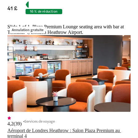
41 £
16 % de réduction
Slide 1 of 1, Plaza Premium Lounge seating area with bar at
Annulation gratuite
Terminal 4, London Heathrow Airport.
Services de voyage
4,2
(
39
)
Aéroport de Londres Heathrow : Salon Plaza Premium au 
terminal 4