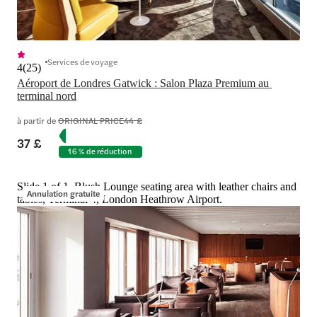
Services de voyage
4
(
25
)
Aéroport de Londres Gatwick : Salon Plaza Premium au 
terminal nord
à partir de
ORIGINAL PRICE
44 £
37 £
16 % de réduction
Slide 1 of 1, Blush Lounge seating area with leather chairs and
Annulation gratuite
tables, Terminal 4, London Heathrow Airport.