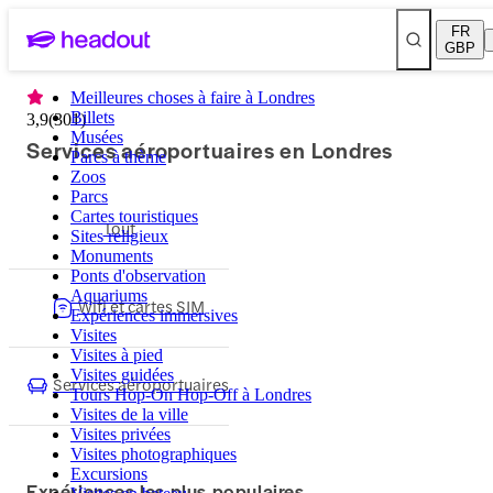
FR
GBP
Meilleures choses à faire à Londres
Billets
3,9
(
301
)
Musées
Services aéroportuaires en Londres
Parcs à thème
Zoos
Parcs
Cartes touristiques
Tout
Sites religieux
Monuments
Ponts d'observation
Aquariums
Wifi et cartes SIM
Expériences immersives
Visites
Visites à pied
Visites guidées
Services aéroportuaires
Tours Hop-On Hop-Off à Londres
Visites de la ville
Visites privées
Visites photographiques
Excursions
Expériences les plus populaires