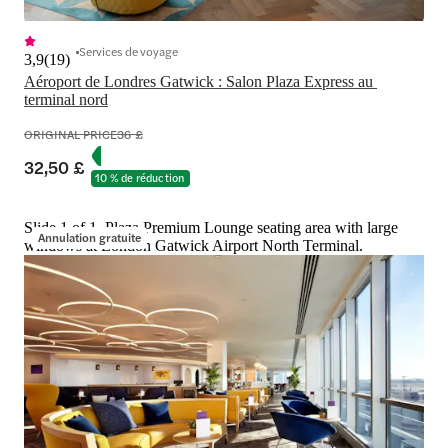
Services de voyage
3,9
(
19
)
Aéroport de Londres Gatwick : Salon Plaza Express au 
terminal nord
ORIGINAL PRICE
36 £
32,50 £
10 % de réduction
Slide 1 of 1, Plaza Premium Lounge seating area with large
Annulation gratuite
windows at London Gatwick Airport North Terminal.