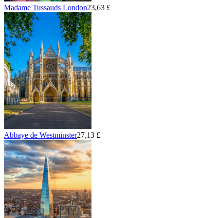
Madame Tussauds London
23,63 £
Abbaye de Westminster
27,13 £