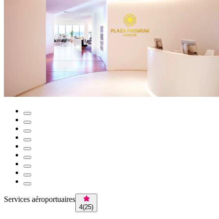
Services aéroportuaires
4
(
25
)