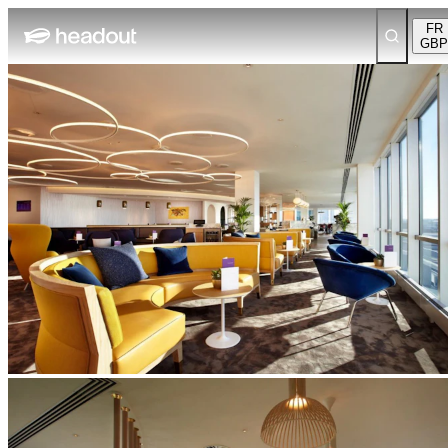
FR
GBP