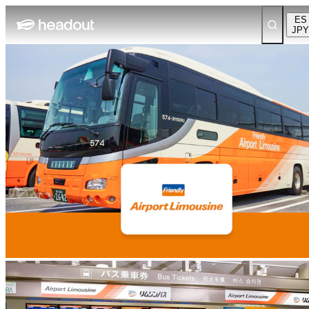
ES
JPY