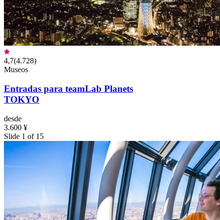
4,7
(
4.728
)
Museos
Entradas para teamLab Planets
TOKYO
desde
3.600 ¥
Slide 1 of 15