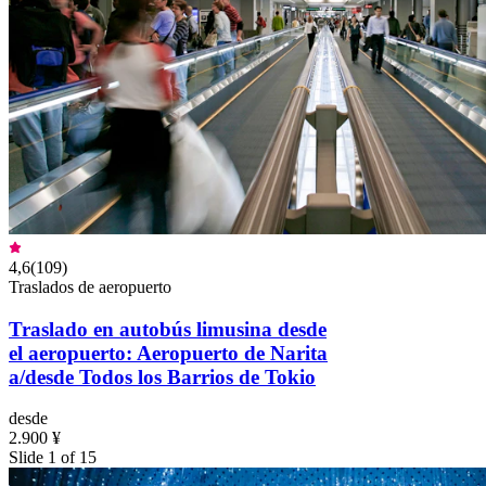
4,6
(
109
)
Traslados de aeropuerto
Traslado en autobús limusina desde
el aeropuerto: Aeropuerto de Narita
a/desde Todos los Barrios de Tokio
desde
2.900 ¥
Slide 1 of 15