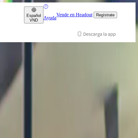
Vende en Headout
Regístrate
Español
Ayuda
VND
Descarga la app