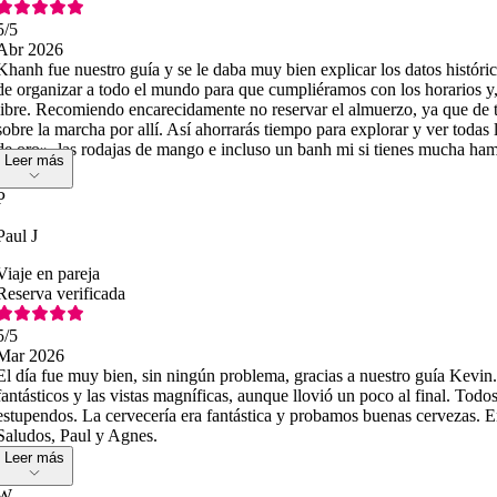
5
/5
Abr 2026
Khanh fue nuestro guía y se le daba muy bien explicar los datos históri
de organizar a todo el mundo para que cumpliéramos con los horarios 
libre. Recomiendo encarecidamente no reservar el almuerzo, ya que d
sobre la marcha por allí. Así ahorrarás tiempo para explorar y ver todas
de oro», las rodajas de mango e incluso un banh mi si tienes mucha ha
Leer más
P
Paul J
Viaje en pareja
Reserva verificada
5
/5
Mar 2026
El día fue muy bien, sin ningún problema, gracias a nuestro guía Kevin. 
fantásticos y las vistas magníficas, aunque llovió un poco al final. Todos
estupendos. La cervecería era fantástica y probamos buenas cervezas. 
Saludos, Paul y Agnes.
Leer más
W