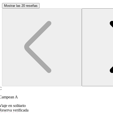
Mostrar las 20 reseñas
C
Campean A
Viaje en solitario
Reserva verificada