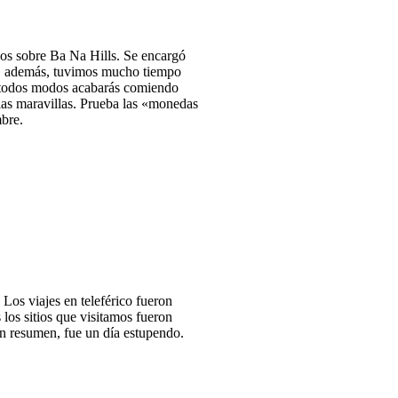
cos sobre Ba Na Hills. Se encargó
y, además, tuvimos mucho tiempo
e todos modos acabarás comiendo
 las maravillas. Prueba las «monedas
mbre.
Los viajes en teleférico fueron
 los sitios que visitamos fueron
En resumen, fue un día estupendo.