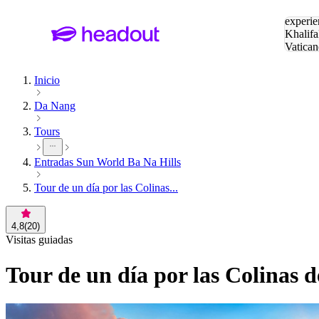
Buscar
experie
Khalifa
Vatican
Eiffel
Pa
Inicio
Da Nang
Tours
Entradas Sun World Ba Na Hills
Tour de un día por las Colinas...
4,8
(
20
)
Visitas guiadas
Tour de un día por las Colinas