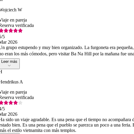
Wojciech W
Viaje en pareja
Reserva verificada
5
/5
Mar 2026
Un grupo estupendo y muy bien organizado. La furgoneta era pequeña, 
no eran los más cómodos, pero visitar Ba Na Hill por la mañana fue un
Leer más
H
Hendrikus A
Viaje en pareja
Reserva verificada
4
/5
Mar 2026
Ha sido un viaje agradable. Es una pena que el tiempo no acompañara d
estado bien. Es una pena que el pueblo se parezca un poco a una feria. 
más el estilo vietnamita con más templos.