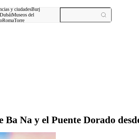
ncias y ciudades
Burj
Dubái
Museos del
o
Roma
Torre
rís
experiencias y ciudades
 de Ba Na y el Puente Dorado des