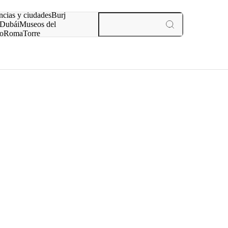
ncias y ciudades
Burj
Dubái
Museos del
o
Roma
Torre
rís
experiencias y ciudades