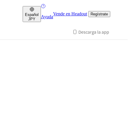
Vende en Headout
Regístrate
Español
Ayuda
JPY
Descarga la app