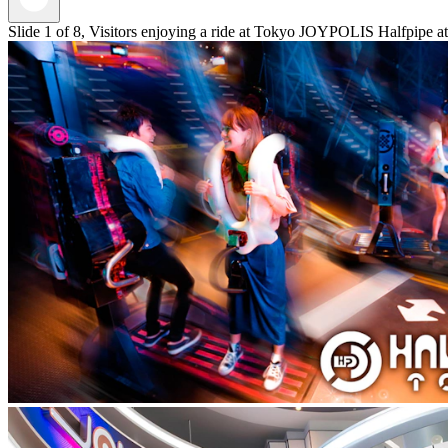
Slide 1 of 8, Visitors enjoying a ride at Tokyo JOYPOLIS Halfpipe att