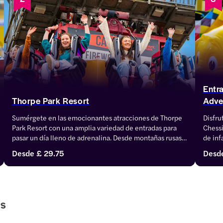
Entr
Thorpe Park Resort
Adve
Sumérgete en las emocionantes atracciones de Thorpe 
Disfru
Park Resort con una amplia variedad de entradas para 
Chessi
pasar un día lleno de adrenalina. Desde montañas rusas 
de inf
como Hyperia, Stealth y SAW – The Ride hasta 
aventu
Desde
£ 29.75
Desd
atracciones acuáticas y zonas temáticas como Amity 
entrad
Cove y The Lost City, el parque ofrece diversión sin fin.
es