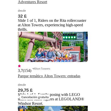
Adventures Resort
desde
32 £
Slide 1 of 1, Riders on the Rita rollercoaster
at Alton Towers, experiencing high-speed
thrills.
Alton Towers
3,7
(
154
)
Parque temático Alton Towers: entradas
desde
29,75 £
Slide 1 of 1, Family posing with LEGO
Cancelación gratuita
shark and sailor figures at LEGOLAND®
Windsor Resort.