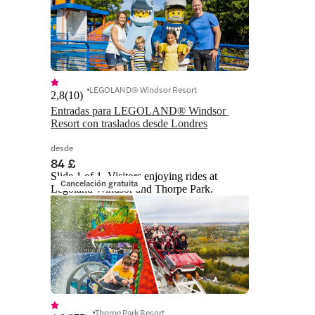
LEGOLAND® Windsor Resort
2,8
(
10
)
Entradas para LEGOLAND® Windsor 
Resort con traslados desde Londres
desde
84 £
Slide 1 of 1, Visitors enjoying rides at
Cancelación gratuita
Legoland Windsor and Thorpe Park.
Thorpe Park Resort