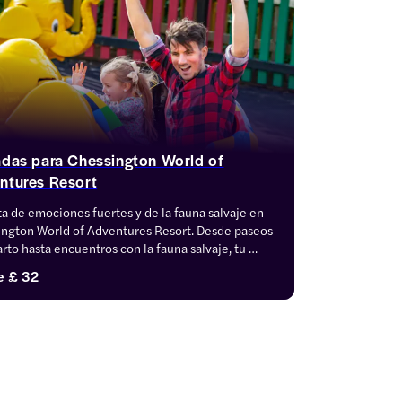
adas para Chessington World of
ntures Resort
ta de emociones fuertes y de la fauna salvaje en 
ngton World of Adventures Resort. Desde paseos 
arto hasta encuentros con la fauna salvaje, tu 
ra empieza aquí. Explora ahora las opciones de 
e
£ 32
as.