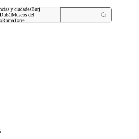
ncias y ciudades
Burj
Dubái
Museos del
o
Roma
Torre
rís
experiencias y ciudades
s