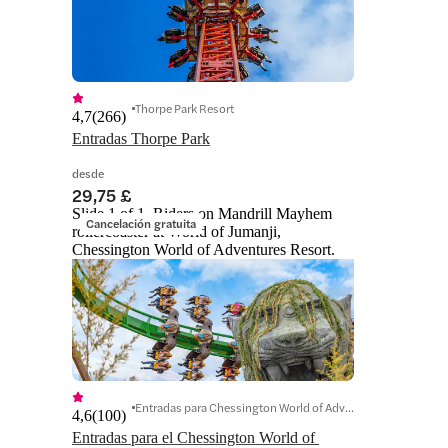
Thorpe Park Resort
4,7
(
266
)
Entradas Thorpe Park
desde
29,75 £
Slide 1 of 1, Riders on Mandrill Mayhem
Cancelación gratuita
rollercoaster at World of Jumanji,
Chessington World of Adventures Resort.
Entradas para Chessington World of Adventures Resort
4,6
(
100
)
Entradas para el Chessington World of 