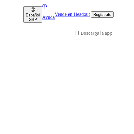
Vende en Headout
Regístrate
Español
Ayuda
GBP
Descarga la app