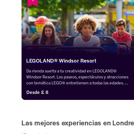
LEGOLAND® Windsor Resort
Da rienda suelta a tu creatividad en LEGOLAND® 
Windsor Resort. Los paseos, espectáculos y atracciones 
con temática LEGO® entretienen a todas las edades. 
Desde intrincadas maquetas hasta emocionantes 
Desde
£ 8
atracciones, es un paraíso para los fans de LEGO®. 
Consigue entradas para una aventura "brick-tástica".
Las mejores experiencias en Londr