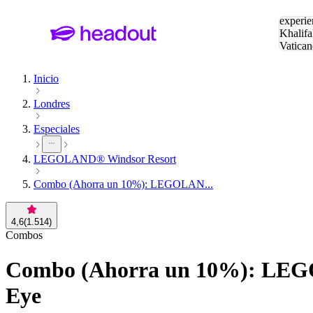
Buscar
experie
Khalifa
Vatican
Eiffel
Pa
Inicio
Londres
Especiales
LEGOLAND® Windsor Resort
Combo (Ahorra un 10%): LEGOLAN...
4,6
(
1.514
)
Combos
Combo (Ahorra un 10%): LEGO
Eye