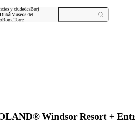
ncias y ciudades
Burj
Dubái
Museos del
o
Roma
Torre
rís
experiencias y ciudades
LAND® Windsor Resort + Entra