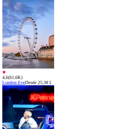
4,6
(
61,6K
)
London Eye
Desde 25,38 £