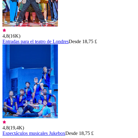
4,8
(
16K
)
Entradas para el teatro de Londres
Desde 18,75 £
4,8
(
19,4K
)
Espectáculos musicales Jukebox
Desde 18,75 £