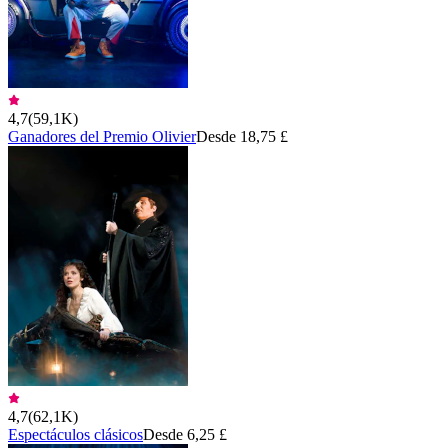
4,7
(
59,1K
)
Ganadores del Premio Olivier
Desde 18,75 £
4,7
(
62,1K
)
Espectáculos clásicos
Desde 6,25 £