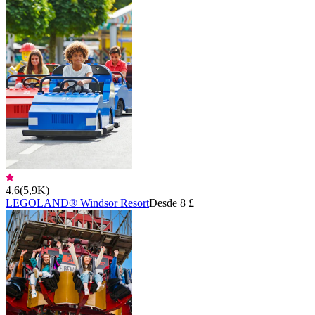
4,6
(
5,9K
)
LEGOLAND® Windsor Resort
Desde 8 £