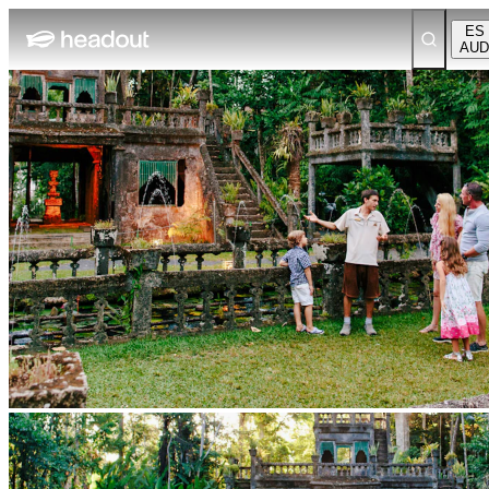
ES
AUD