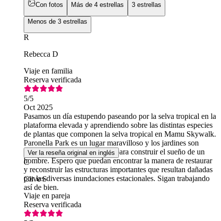
Con fotos
Más de 4 estrellas
3 estrellas
Menos de 3 estrellas
R
Rebecca D
Viaje en familia
Reserva verificada
5
/5
Oct 2025
Pasamos un día estupendo paseando por la selva tropical en la
plataforma elevada y aprendiendo sobre las distintas especies
de plantas que componen la selva tropical en Mamu Skywalk.
Paronella Park es un lugar maravilloso y los jardines son
magníficos, con tanto trabajo para construir el sueño de un
Ver la reseña original en inglés
hombre. Espero que puedan encontrar la manera de restaurar
C
y reconstruir las estructuras importantes que resultan dañadas
por las diversas inundaciones estacionales. Sigan trabajando
Clive S
así de bien.
Viaje en pareja
Reserva verificada