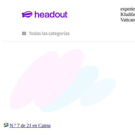
Buscar
experie
Khalifa
Vatican
Eiffel
Pa
Todas las categorías
N.º 7 de 21 en Cairns