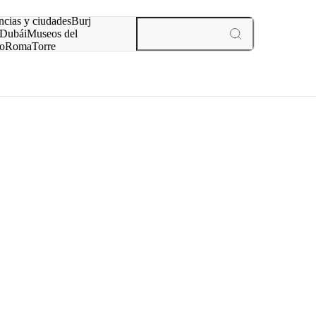
ncias y ciudades
Burj
Dubái
Museos del
o
Roma
Torre
rís
experiencias y ciudades