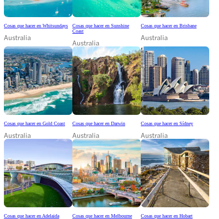
Cosas que hacer en Whitsundays
Cosas que hacer en Sunshine
Cosas que hacer en Brisbane
Coast
Australia
Australia
Australia
Cosas que hacer en Gold Coast
Cosas que hacer en Darwin
Cosas que hacer en Sídney
Australia
Australia
Australia
Cosas que hacer en Adelaida
Cosas que hacer en Melbourne
Cosas que hacer en Hobart