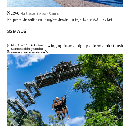
Nuevo
Entradas Skypark Cairns
Paquete de salto en bungee desde un tejado de AJ Hackett
329 AU$
Slide 1 of 1, Visitors swinging from a high platform amidst lush
Cancelación gratuita
greenery and blue sky.