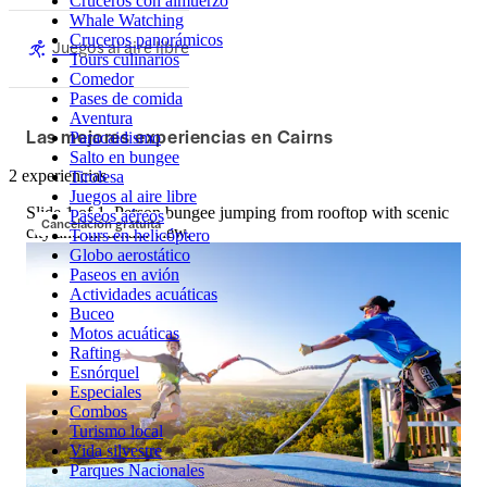
Cruceros con almuerzo
Whale Watching
Cruceros panorámicos
Juegos al aire libre
Tours culinarios
Comedor
Pases de comida
Aventura
Las mejores experiencias en Cairns
Paracaidismo
Salto en bungee
2 experiencias
Tirolesa
Juegos al aire libre
Slide 1 of 1, Person bungee jumping from rooftop with scenic
Paseos aéreos
Cancelación gratuita
city and mountain view.
Tours en helicóptero
Globo aerostático
Paseos en avión
Actividades acuáticas
Buceo
Motos acuáticas
Rafting
Esnórquel
Especiales
Combos
Turismo local
Vida silvestre
Parques Nacionales