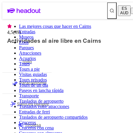
ES
AUD
Las mejores cosas que hacer en Cairns
Entradas
4,5
(
39
)
Museos
Actividades al aire libre en Cairns
Zoos
Parques
Atracciones
Acuarios
Todo
Tours
Tours a pie
Visitas guiadas
Tours privados
Paracaidismo
Tours de un día
Paseos en lancha rápida
Transporte
Traslados de aeropuerto
Salto en bungee
Traslados entre atracciones
Entradas de ferri
Traslados de aeropuerto compartidos
Cruceros
Tirolesa
Cruceros con cena