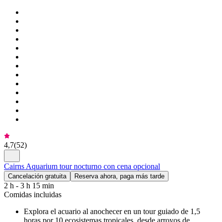
4,7
(
52
)
Cairns Aquarium tour nocturno con cena opcional
Cancelación gratuita
Reserva ahora, paga más tarde
2 h - 3 h 15 min
Comidas incluidas
Explora el acuario al anochecer en un tour guiado de 1,5
horas por 10 ecosistemas tropicales, desde arroyos de