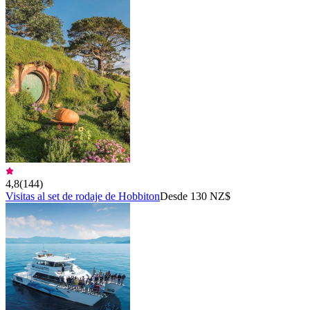
4,8
(
144
)
Visitas al set de rodaje de Hobbiton
Desde 130 NZ$