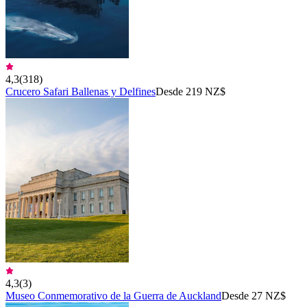
4,3
(
318
)
Crucero Safari Ballenas y Delfines
Desde 219 NZ$
4,3
(
3
)
Museo Conmemorativo de la Guerra de Auckland
Desde 27 NZ$