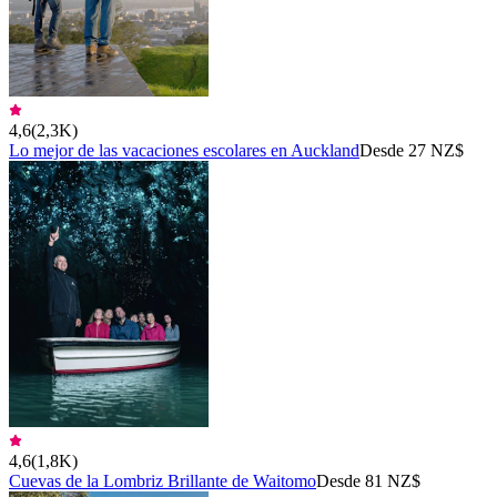
4,6
(
2,3K
)
Lo mejor de las vacaciones escolares en Auckland
Desde 27 NZ$
4,6
(
1,8K
)
Cuevas de la Lombriz Brillante de Waitomo
Desde 81 NZ$