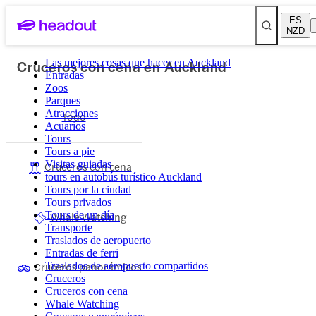
ES
NZD
Cruceros con cena en Auckland
Las mejores cosas que hacer en Auckland
Entradas
Zoos
Parques
Atracciones
Todo
Acuarios
Tours
Tours a pie
Visitas guiadas
Cruceros con cena
tours en autobús turístico Auckland
Tours por la ciudad
Tours privados
Tours de un día
Whale Watching
Transporte
Traslados de aeropuerto
Entradas de ferri
Cruceros panorámicos
Traslados de aeropuerto compartidos
Cruceros
Cruceros con cena
Whale Watching