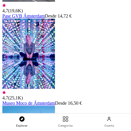
4,7
(
19,6K
)
Pase GVB Ámsterdam
Desde 14,72 €
4,7
(
25,1K
)
Museo Moco de Ámsterdam
Desde 16,50 €
Explorar
Categorías
Cuenta