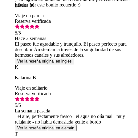
gracias por este bonito recuerdo :)
Liliana M
Viaje en pareja
Reserva verificada
5
/5
Hace 2 semanas
El paseo fue agradable y tranquilo. El paseo perfecto para
descubrir Ámsterdam a través de la singularidad de sus
hermosos canales y sus alrededores.
Ver la reseña original en inglés
K
Katarina B
Viaje en solitario
Reserva verificada
5
/5
La semana pasada
- el aire, perfectamente fresco - el agua no olía mal - muy
relajante - no había demasiada gente a bordo
Ver la reseña original en alemán
T