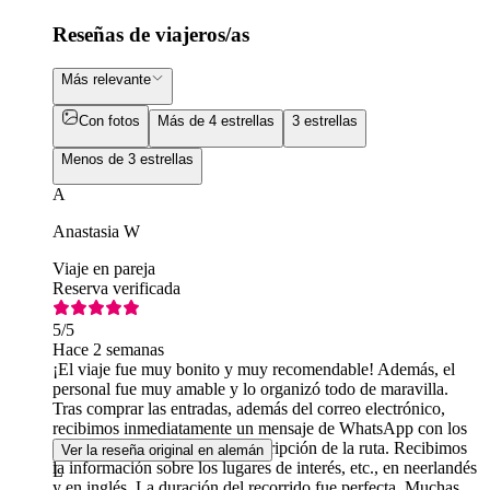
Reseñas de viajeros/as
Más relevante
Con fotos
Más de 4 estrellas
3 estrellas
Menos de 3 estrellas
A
Anastasia W
Viaje en pareja
Reserva verificada
5
/5
Hace 2 semanas
¡El viaje fue muy bonito y muy recomendable! Además, el
personal fue muy amable y lo organizó todo de maravilla.
Tras comprar las entradas, además del correo electrónico,
recibimos inmediatamente un mensaje de WhatsApp con los
datos más importantes y la descripción de la ruta. Recibimos
Ver la reseña original en alemán
la información sobre los lugares de interés, etc., en neerlandés
L
y en inglés. La duración del recorrido fue perfecta. Muchas