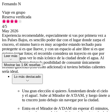
Fernando N
Viaje en grupo
Reserva verificada
4
/5
May 2026
Experiencia recomendable, especialmente si vas por primera vez a
los Países Bajos, es sencillo poder dar con el lugar donde zarpa el
crucero, el mismo barco es muy acogedor estando techado para
protegerte si es que llueve, y con un espacio al aire libre si es que
quieres tomar fotos; el recorrido considera un trayecto en que por
Leer más
una hora logras ver lo más icónico de la ciudad desde el agua. Al
interior del barco tienes la posibilidad de consumir únicamente
Mostrar las 1.6K reseñas
bebidas gaseosas (con costo adicional) si tuviera bebidas calientes
sería ideal.
Lo más destacado
Una gran elección si quieres Ámsterdam desde el cielo
y el agua!. Sube al Mirador de A'DAM, y luego únete a
tu crucero justo debajo sin navegar por la ciudad.
Entra en el Mirador de A'DAM sin esperar 45 minutos,