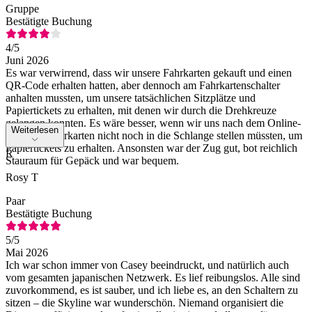
Gruppe
Bestätigte Buchung
4
/5
Juni 2026
Es war verwirrend, dass wir unsere Fahrkarten gekauft und einen
QR-Code erhalten hatten, aber dennoch am Fahrkartenschalter
anhalten mussten, um unsere tatsächlichen Sitzplätze und
Papiertickets zu erhalten, mit denen wir durch die Drehkreuze
gelangen konnten. Es wäre besser, wenn wir uns nach dem Online-
Weiterlesen
Kauf der Fahrkarten nicht noch in die Schlange stellen müssten, um
Papiertickets zu erhalten. Ansonsten war der Zug gut, bot reichlich
R
Stauraum für Gepäck und war bequem.
Rosy T
Paar
Bestätigte Buchung
5
/5
Mai 2026
Ich war schon immer von Casey beeindruckt, und natürlich auch
vom gesamten japanischen Netzwerk. Es lief reibungslos. Alle sind
zuvorkommend, es ist sauber, und ich liebe es, an den Schaltern zu
sitzen – die Skyline war wunderschön. Niemand organisiert die