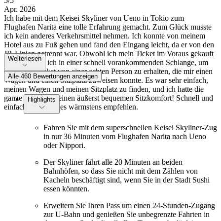
5
/5
Apr. 2026
Ich habe mit dem Keisei Skyliner von Ueno in Tokio zum
Flughafen Narita eine tolle Erfahrung gemacht. Zum Glück musste
ich kein anderes Verkehrsmittel nehmen. Ich konnte von meinem
Hotel aus zu Fuß gehen und fand den Eingang leicht, da er von den
JR-Linien getrennt war. Obwohl ich mein Ticket im Voraus gekauft
Weiterlesen
hatte, wartete ich in einer schnell vorankommenden Schlange, um
ein echtes Ticket von einer echten Person zu erhalten, die mir einen
Alle 460 Bewertungen anzeigen
Wagen und einen Sitzplatz zuweisen konnte. Es war sehr einfach,
meinen Wagen und meinen Sitzplatz zu finden, und ich hatte die
ganze Fahrt über einen äußerst bequemen Sitzkomfort! Schnell und
Highlights
einfach! Ich kann es wärmstens empfehlen.
Fahren Sie mit dem superschnellen Keisei Skyliner-Zug
in nur 36 Minuten vom Flughafen Narita nach Ueno
oder Nippori.
Der Skyliner fährt alle 20 Minuten an beiden
Bahnhöfen, so dass Sie nicht mit dem Zählen von
Kacheln beschäftigt sind, wenn Sie in der Stadt Sushi
essen könnten.
Erweitern Sie Ihren Pass um einen 24-Stunden-Zugang
zur U-Bahn und genießen Sie unbegrenzte Fahrten in