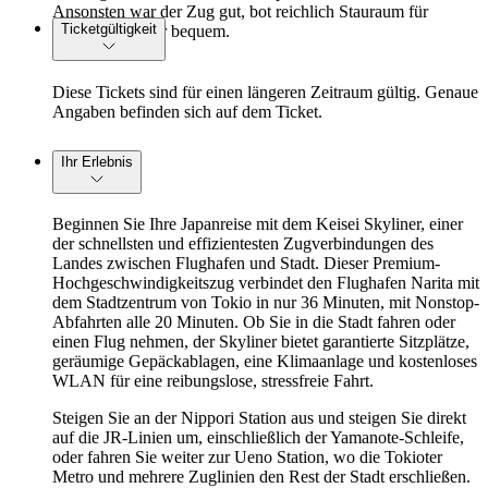
Ansonsten war der Zug gut, bot reichlich Stauraum für
Ticketgültigkeit
Gepäck und war bequem.
Diese Tickets sind für einen längeren Zeitraum gültig. Genaue
Angaben befinden sich auf dem Ticket.
Ihr Erlebnis
Beginnen Sie Ihre Japanreise mit dem Keisei Skyliner, einer
der schnellsten und effizientesten Zugverbindungen des
Landes zwischen Flughafen und Stadt. Dieser Premium-
Hochgeschwindigkeitszug verbindet den Flughafen Narita mit
dem Stadtzentrum von Tokio in nur 36 Minuten, mit Nonstop-
Abfahrten alle 20 Minuten. Ob Sie in die Stadt fahren oder
einen Flug nehmen, der Skyliner bietet garantierte Sitzplätze,
geräumige Gepäckablagen, eine Klimaanlage und kostenloses
WLAN für eine reibungslose, stressfreie Fahrt.
Steigen Sie an der Nippori Station aus und steigen Sie direkt
auf die JR-Linien um, einschließlich der Yamanote-Schleife,
oder fahren Sie weiter zur Ueno Station, wo die Tokioter
Metro und mehrere Zuglinien den Rest der Stadt erschließen.