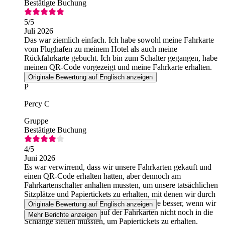
Bestätigte Buchung
5
/5
Juli 2026
Das war ziemlich einfach. Ich habe sowohl meine Fahrkarte
vom Flughafen zu meinem Hotel als auch meine
Rückfahrkarte gebucht. Ich bin zum Schalter gegangen, habe
meinen QR-Code vorgezeigt und meine Fahrkarte erhalten.
Würde ich wieder nutzen.
Originale Bewertung auf Englisch anzeigen
P
Percy C
Gruppe
Bestätigte Buchung
4
/5
Juni 2026
Es war verwirrend, dass wir unsere Fahrkarten gekauft und
einen QR-Code erhalten hatten, aber dennoch am
Fahrkartenschalter anhalten mussten, um unsere tatsächlichen
Sitzplätze und Papiertickets zu erhalten, mit denen wir durch
die Drehkreuze gelangen konnten. Es wäre besser, wenn wir
Originale Bewertung auf Englisch anzeigen
uns nach dem Online-Kauf der Fahrkarten nicht noch in die
Mehr Berichte anzeigen
Schlange stellen müssten, um Papiertickets zu erhalten.