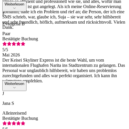
Dinge so effizient und professionell wie sie, und alles, wofür man
Weiterlesen
Geld ausgibt, ist gut angelegt. Als ich meine Online-Reservierung
vornahm, hatte ich ein Problem und rief an; die Person, der ich eine
E
SMS schrieb, war, glaube ich, Suja – sie war sehr, sehr hilfsbereit
und sehr freundlich, höflich, aufmerksam und rücksichtsvoll. Vielen
Evangelia B
Dank.
Paar
Bestätigte Buchung
5
/5
Mai 2026
Der Keisei Skyliner Express ist die beste Wahl, um vom
internationalen Flughafen Narita ins Stadtzentrum zu gelangen. Das
Personal war unglaublich hilfsbereit, wir haben uns problemlos
zurechtgefunden und alles war perfekt organisiert. Ich kann ihn
wärmstens empfehlen.
Weiterlesen
J
Jana S
Alleinreisend
Bestätigte Buchung