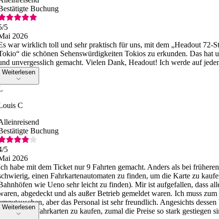
Bestätigte Buchung
5
/5
Mai 2026
Es war wirklich toll und sehr praktisch für uns, mit dem „Headout 72
Tokio“ die schönen Sehenswürdigkeiten Tokios zu erkunden. Das hat u
und unvergesslich gemacht. Vielen Dank, Headout! Ich werde auf jeden
Weiterlesen
L
Louis C
Alleinreisend
Bestätigte Buchung
4
/5
Mai 2026
Ich habe mit dem Ticket nur 9 Fahrten gemacht. Anders als bei früheren 
schwierig, einen Fahrkartenautomaten zu finden, um die Karte zu kaufe
Bahnhöfen wie Ueno sehr leicht zu finden). Mir ist aufgefallen, dass al
waren, abgedeckt und als außer Betrieb gemeldet waren. Ich muss zum
umzutauschen, aber das Personal ist sehr freundlich. Angesichts dessen 
Weiterlesen
lohnt, diese Fahrkarten zu kaufen, zumal die Preise so stark gestiegen si