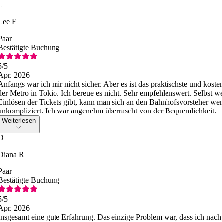
L
Lee F
Paar
Bestätigte Buchung
5
/5
Apr. 2026
Anfangs war ich mir nicht sicher. Aber es ist das praktischste und koste
der Metro in Tokio. Ich bereue es nicht. Sehr empfehlenswert. Selbst
Einlösen der Tickets gibt, kann man sich an den Bahnhofsvorsteher w
unkompliziert. Ich war angenehm überrascht von der Bequemlichkeit.
Weiterlesen
D
Diana R
Paar
Bestätigte Buchung
5
/5
Apr. 2026
Insgesamt eine gute Erfahrung. Das einzige Problem war, dass ich na