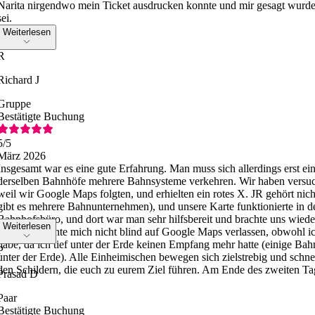
Narita nirgendwo mein Ticket ausdrucken konnte und mir gesagt wurde,
sei.
Weiterlesen
R
Richard J
Gruppe
Bestätigte Buchung
5
/5
März 2026
Insgesamt war es eine gute Erfahrung. Man muss sich allerdings erst e
derselben Bahnhöfe mehrere Bahnsysteme verkehren. Wir haben versuch
weil wir Google Maps folgten, und erhielten ein rotes X. JR gehört nic
gibt es mehrere Bahnunternehmen), und unsere Karte funktionierte in 
Bahnhofsbüro, und dort war man sehr hilfsbereit und brachte uns wied
Weiterlesen
Ziel. Ich konnte mich nicht blind auf Google Maps verlassen, obwohl ic
habe, da ich tief unter der Erde keinen Empfang mehr hatte (einige Bah
P
unter der Erde). Alle Einheimischen bewegen sich zielstrebig und schnel
den Schildern, die euch zu eurem Ziel führen. Am Ende des zweiten Tag
Prasad D
Paar
Bestätigte Buchung