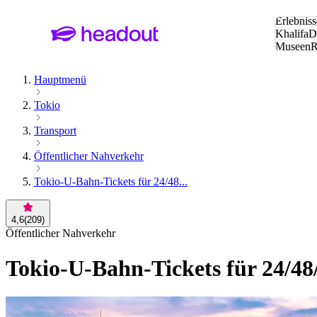
Suche:
Erlebniss
Khalifa
D
Museen
und Städ
Hauptmenü
Tokio
Transport
Öffentlicher Nahverkehr
Tokio-U-Bahn-Tickets für 24/48...
4,6
(
209
)
Öffentlicher Nahverkehr
Tokio-U-Bahn-Tickets für 24/48