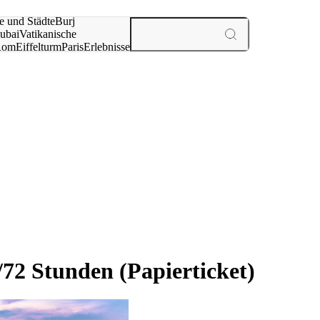
e und Städte
Burj
ubai
Vatikanische
Rom
Eiffelturm
Paris
Erlebnisse
te
/72 Stunden (Papierticket)