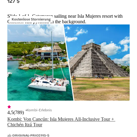
127 $
Slide 1 of 1, Catamaran sailing near Isla Mujeres resort with
Kostenlose Stornierung
Chichen Itza pyramid in the background.
Kombi-Erlebnis
4,5
(
789
)
Kombi: Von Cancún: Isla Mujeres All-Inclusive Tour + 
Chichén Itzá Tour
ab
ORIGINAL PRICE
115 $