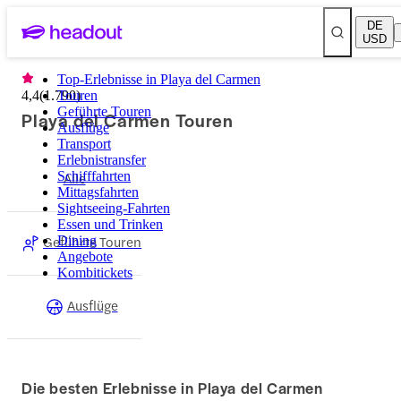
DE
USD
Top-Erlebnisse in Playa del Carmen
4,4
(
1.790
Touren
)
Geführte Touren
Playa del Carmen Touren
Ausflüge
Transport
Erlebnistransfer
Schifffahrten
Alle
Mittagsfahrten
Sightseeing-Fahrten
Essen und Trinken
Geführte Touren
Dining
Angebote
Kombitickets
Ausflüge
Die besten Erlebnisse in Playa del Carmen