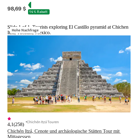
98,69 $
14 % Rabatt
Slide 1 of 1, Tourists exploring El Castillo pyramid at Chichen
Hohe Nachfrage
Itza, Yucatán, Mexico.
Chichén Itzá Touren
4,1
(
258
)
Chichén Itzá, Cenote und archäologische Stätten Tour mit 
Mittagessen