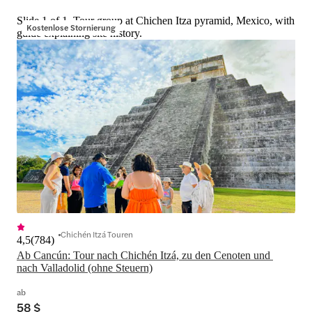
Slide 1 of 1, Tour group at Chichen Itza pyramid, Mexico, with
Kostenlose Stornierung
guide explaining site history.
Chichén Itzá Touren
4,5
(
784
)
Ab Cancún: Tour nach Chichén Itzá, zu den Cenoten und 
nach Valladolid (ohne Steuern)
ab
58 $