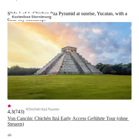
Slide 1 of 1, Chichen Itza Pyramid at sunrise, Yucatan, with a
Kostenlose Stornierung
clear sky backdrop.
Chichén Itzá Touren
4,3
(
743
)
Von Cancún: Chichén Itzá Early Access Geführte Tour (ohne 
Steuern)
ab