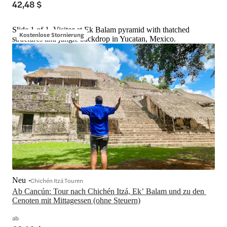
42,48 $
Slide 1 of 1, Visitor at Ek Balam pyramid with thatched
Kostenlose Stornierung
structures and jungle backdrop in Yucatan, Mexico.
Neu
Chichén Itzá Touren
Ab Cancún: Tour nach Chichén Itzá, Ekʼ Balam und zu den 
Cenoten mit Mittagessen (ohne Steuern)
ab