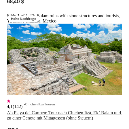
68,40 $
Slide 1 of 1, Ek Balam ruins with stone structures and tourists,
Hohe Nachfrage
Yucatan Peninsula, Mexico.
Chichén Itzá Touren
4,1
(
142
)
Ab Playa del Carmen: Tour nach Chichén Itzá, Ekʼ Balam und 
zu einer Cenote mit Mittagessen (ohne Steuern)