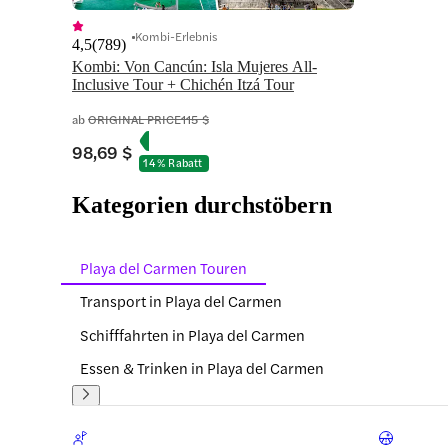
Kombi-Erlebnis
4,5
(
789
)
Kombi: Von Cancún: Isla Mujeres All-
Inclusive Tour + Chichén Itzá Tour
ab
ORIGINAL PRICE
115 $
98,69 $
14 % Rabatt
Kategorien durchstöbern
Playa del Carmen Touren
Transport in Playa del Carmen
Schifffahrten in Playa del Carmen
Essen & Trinken in Playa del Carmen