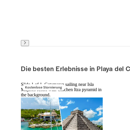
Die besten Erlebnisse in Playa del
Slide 1 of 1, Catamaran sailing near Isla
Kostenlose Stornierung
Mujeres resort with Chichen Itza pyramid in
the background.