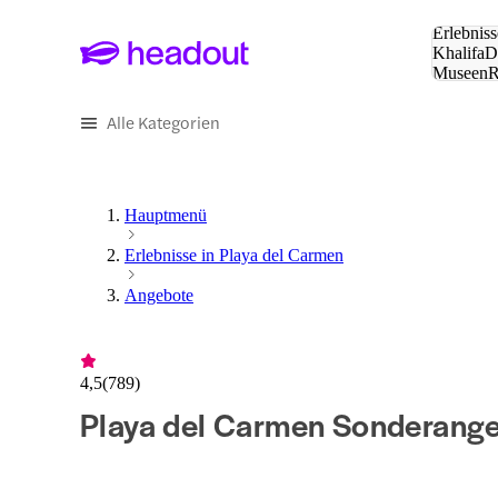
Suche:
Erlebniss
Khalifa
D
Museen
und Städ
Alle Kategorien
Hauptmenü
Erlebnisse in Playa del Carmen
Angebote
4,5
(
789
)
Playa del Carmen Sonderang