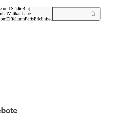
e und Städte
Burj
ubai
Vatikanische
Rom
Eiffelturm
Paris
Erlebnisse
te
ebote