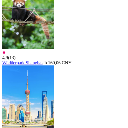
4,9
(
13
)
Wildtierpark Shanghai
ab 160,06 CNY