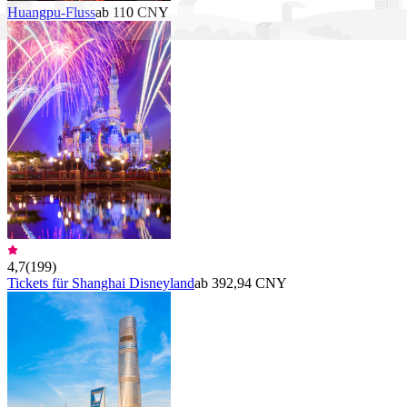
Huangpu-Fluss
ab 110 CNY
4,7
(
199
)
Tickets für Shanghai Disneyland
ab 392,94 CNY