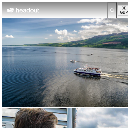
DE
GBP