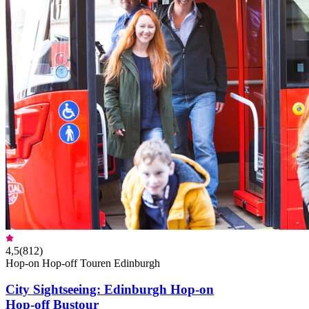
4,5
(
812
)
Hop-on Hop-off Touren Edinburgh
City Sightseeing: Edinburgh Hop-on
Hop-off Bustour