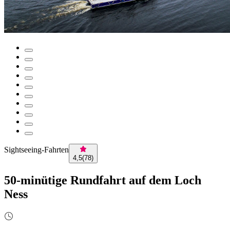
Sightseeing-Fahrten
4,5
(
78
)
50-minütige Rundfahrt auf dem Loch
Ness