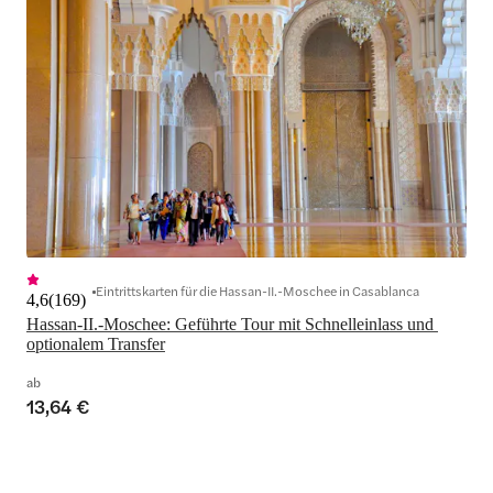
Eintrittskarten für die Hassan-II.-Moschee in Casablanca
4,6
(
169
)
Hassan-II.-Moschee: Geführte Tour mit Schnelleinlass und 
optionalem Transfer
ab
13,64 €