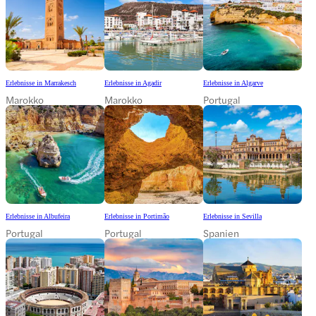
Erlebnisse in Marrakesch
Erlebnisse in Agadir
Erlebnisse in Algarve
Marokko
Marokko
Portugal
Erlebnisse in Albufeira
Erlebnisse in Portimão
Erlebnisse in Sevilla
Portugal
Portugal
Spanien