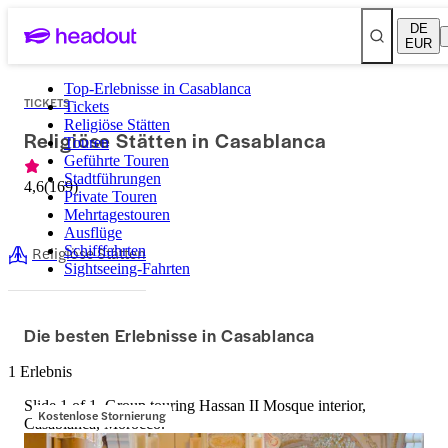
DE
EUR
Top-Erlebnisse in Casablanca
TICKETS
Tickets
Religiöse Stätten
Religiöse Stätten in Casablanca
Touren
Geführte Touren
Stadtführungen
4,6
(
169
)
Private Touren
Mehrtagestouren
Ausflüge
Religiöse Stätten
Schifffahrten
Sightseeing-Fahrten
Die besten Erlebnisse in Casablanca
1 Erlebnis
Slide 1 of 1, Group touring Hassan II Mosque interior,
Kostenlose Stornierung
Casablanca, Morocco.