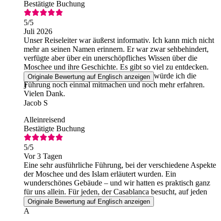
Bestätigte Buchung
5
/5
Juli 2026
Unser Reiseleiter war äußerst informativ. Ich kann mich nicht
mehr an seinen Namen erinnern. Er war zwar sehbehindert,
verfügte aber über ein unerschöpfliches Wissen über die
Moschee und ihre Geschichte. Es gibt so viel zu entdecken.
Sollte ich jemals wiederkommen können, würde ich die
Originale Bewertung auf Englisch anzeigen
Führung noch einmal mitmachen und noch mehr erfahren.
J
Vielen Dank.
Jacob S
Alleinreisend
Bestätigte Buchung
5
/5
Vor 3 Tagen
Eine sehr ausführliche Führung, bei der verschiedene Aspekte
der Moschee und des Islam erläutert wurden. Ein
wunderschönes Gebäude – und wir hatten es praktisch ganz
für uns allein. Für jeden, der Casablanca besucht, auf jeden
Fall zu empfehlen!
Originale Bewertung auf Englisch anzeigen
A