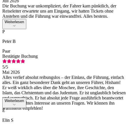
Juli 2026
Die Buchung war unkompliziert, der Fahrer kam pünktlich, der
Reiseleiter erwartete uns am Eingang, wir hatten Tickets ohne
Anstehen und die Führung war einwandfrei. Alles bestens.
Weiterlesen
P
Peter B
Paar
Bestätigte Buchung
5
/5
Mai 2026
Alles verlief absolut reibungslos – der Einlass, die Führung, einfach
alles. Ein ganz besonderer Dank geht an unseren Führer, Hisham!
Er weiß wirklich alles über die Moschee, ihre Geschichte, den
Islam, das Christentum und das Judentum. Er ist unglaublich belesen
und sympathisch. Er hat absolut jede Frage ausführlich beantwortet
Weiterlesen
und zeigte echtes Interesse an unseren Fragen. Wir können ihn
wärmstens empfehlen!
E
Elin S