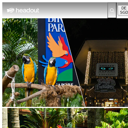
DE
SGD