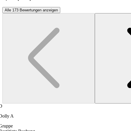
Alle 173 Bewertungen anzeigen
D
Dolly A
Gruppe