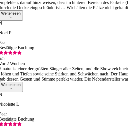
empfehlen, darauf hinzuweisen, dass im hinteren Bereich des Parketts (
durch die Decke eingeschränkt ist … Wir hätten die Plätze nicht gekauf
Weiterlesen
N
Noel P
Paar
Bestätigte Buchung
5
/5
Vor 2 Wochen
Sinatra ist einer der größten Sänger aller Zeiten, und die Show zeichnet
Höhen und Tiefen sowie seine Stärken und Schwächen nach. Der Hauptd
gab dessen Gesten und Stimme perfekt wieder. Die Nebendarsteller wa
Weiterlesen
N
Nicolette L
Paar
Bestätigte Buchung