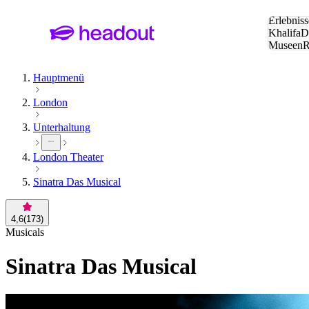
Suche:
Erlebniss
Khalifa
D
Museen
und Städ
Hauptmenü
London
Unterhaltung
London Theater
Sinatra Das Musical
4,6
(
173
)
Musicals
Sinatra Das Musical