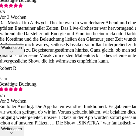
Bestätigte Buchung
5
/5
Vor 3 Wochen
Das Musical im Aldwych Theatre war ein wunderbarer Abend und ein
größten Entertainer aller Zeiten. Das Live-Orchester war hervorragend
während die Darsteller mit Energie und Emotion beeindruckende Darbie
die Kostüme und die Beleuchtung ließen den Glamour jener Zeit wund
Highlight für mich war es, zeitlose Klassiker so brillant interpretiert zu
Weiterlesen
das Publikum zu Begeisterungsstürmen hinriss. Ganz gleich, ob man sch
Sinatra ist oder seine Musik zum ersten Mal entdeckt – dies ist eine unt
R
unvergessliche Show, die ich wärmstens empfehlen kann.
Robert R
Paar
Bestätigte Buchung
5
/5
Vor 3 Wochen
Ein toller Ausflug. Die App hat einwandfrei funktioniert. Es gab eine 
wir wurden gefragt, ob wir im Voraus gebucht hätten, wir bejahten die
Eingang weitergeleitet, unsere Tickets in der App wurden sofort gescan
schon auf unseren Plätzen … Die Show „SINATRA“ war fantastisch –
Weiterlesen