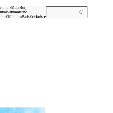
e und Städte
Burj
ubai
Vatikanische
Rom
Eiffelturm
Paris
Erlebnisse
te