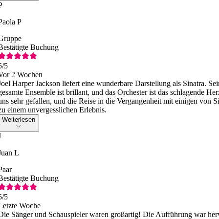
P
Paola P
Gruppe
Bestätigte Buchung
5
/5
Vor 2 Wochen
Joel Harper Jackson liefert eine wunderbare Darstellung als Sinatra. Sein
gesamte Ensemble ist brillant, und das Orchester ist das schlagende He
uns sehr gefallen, und die Reise in die Vergangenheit mit einigen von 
zu einem unvergesslichen Erlebnis.
Weiterlesen
J
Juan L
Paar
Bestätigte Buchung
5
/5
Letzte Woche
Die Sänger und Schauspieler waren großartig! Die Aufführung war her