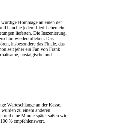
e würdige Hommage an einen der
 und hauchte jedem Lied Leben ein,
tungen lieferten. Die Inszenierung,
erschön wiederaufleben. Das
 hören, insbesondere das Finale, das
on seit jeher ein Fan von Frank
erhaltsame, nostalgische und
lange Warteschlange an der Kasse,
s, wurden zu einem anderen
nt und eine Minute später saßen wir
 100 % empfehlenswert.