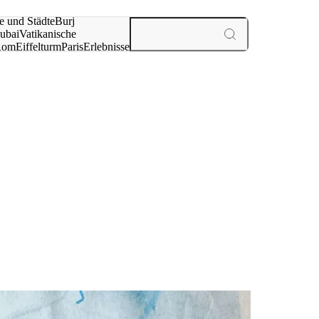
e und Städte
Burj
ubai
Vatikanische
Rom
Eiffelturm
Paris
Erlebnisse
te