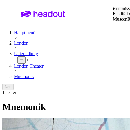
Suche:
Erlebniss
Khalifa
D
Museen
und Städ
Hauptmenü
London
Unterhaltung
London Theater
Mnemonik
Neu
Theater
Mnemonik