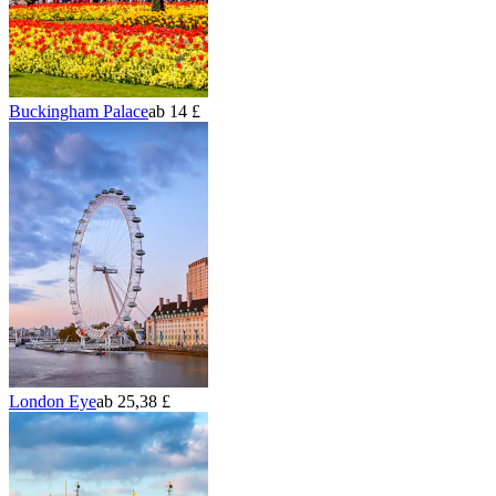
Buckingham Palace
ab 14 £
London Eye
ab 25,38 £