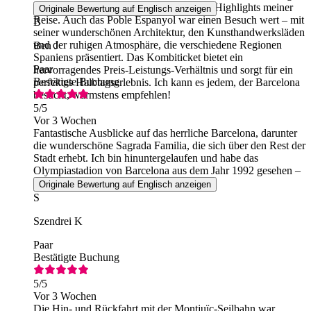
komfortable Fahrt und definitiv eines der Highlights meiner
Originale Bewertung auf Englisch anzeigen
Reise. Auch das Poble Espanyol war einen Besuch wert – mit
B
seiner wunderschönen Architektur, den Kunsthandwerksläden
und der ruhigen Atmosphäre, die verschiedene Regionen
Ben J
Spaniens präsentiert. Das Kombiticket bietet ein
Paar
hervorragendes Preis-Leistungs-Verhältnis und sorgt für ein
Bestätigte Buchung
perfektes Halbtagserlebnis. Ich kann es jedem, der Barcelona
besucht, wärmstens empfehlen!
5
/5
Vor 3 Wochen
Fantastische Ausblicke auf das herrliche Barcelona, darunter
die wunderschöne Sagrada Familia, die sich über den Rest der
Stadt erhebt. Ich bin hinuntergelaufen und habe das
Olympiastadion von Barcelona aus dem Jahr 1992 gesehen –
das war etwas ganz Besonderes!
Originale Bewertung auf Englisch anzeigen
S
Szendrei K
Paar
Bestätigte Buchung
5
/5
Vor 3 Wochen
Die Hin- und Rückfahrt mit der Montjuïc-Seilbahn war