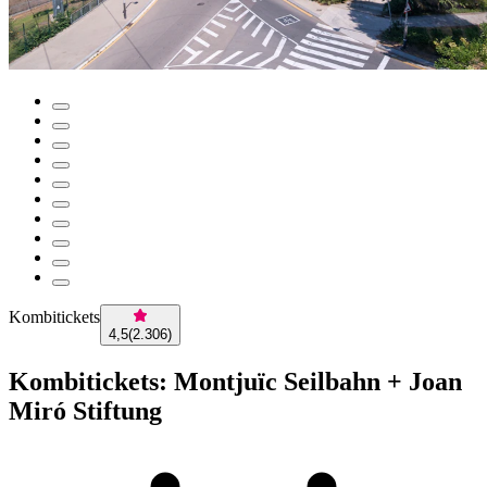
Kombitickets
4,5
(
2.306
)
Kombitickets: Montjuïc Seilbahn + Joan
Miró Stiftung