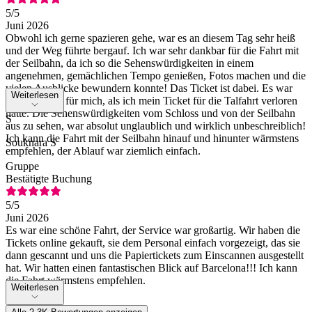
5
/5
Juni 2026
Obwohl ich gerne spazieren gehe, war es an diesem Tag sehr heiß
und der Weg führte bergauf. Ich war sehr dankbar für die Fahrt mit
der Seilbahn, da ich so die Sehenswürdigkeiten in einem
angenehmen, gemächlichen Tempo genießen, Fotos machen und die
vielen Ausblicke bewundern konnte! Das Ticket ist dabei. Es war
Weiterlesen
sehr hilfreich für mich, als ich mein Ticket für die Talfahrt verloren
hatte. Die Sehenswürdigkeiten vom Schloss und von der Seilbahn
S
aus zu sehen, war absolut unglaublich und wirklich unbeschreiblich!
Ich kann die Fahrt mit der Seilbahn hinauf und hinunter wärmstens
Souknara S
empfehlen, der Ablauf war ziemlich einfach.
Gruppe
Bestätigte Buchung
5
/5
Juni 2026
Es war eine schöne Fahrt, der Service war großartig. Wir haben die
Tickets online gekauft, sie dem Personal einfach vorgezeigt, das sie
dann gescannt und uns die Papiertickets zum Einscannen ausgestellt
hat. Wir hatten einen fantastischen Blick auf Barcelona!!! Ich kann
die Fahrt wärmstens empfehlen.
Weiterlesen