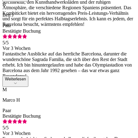
Architektur, den Kunsthandwerksläden und der ruhigen
B
Atmosphäre, die verschiedene Regionen Spaniens präsentiert. Das
Kombiticket bietet ein hervorragendes Preis-Leistungs-Verhältnis
Ben J
und sorgt für ein perfektes Halbtagserlebnis. Ich kann es jedem, der
Barcelona besucht, wärmstens empfehlen!
Paar
Bestätigte Buchung
5
/5
Vor 3 Wochen
Fantastische Ausblicke auf das herrliche Barcelona, darunter die
wunderschöne Sagrada Familia, die sich über den Rest der Stadt
erhebt. Ich bin hinuntergelaufen und habe das Olympiastadion von
Barcelona aus dem Jahr 1992 gesehen – das war etwas ganz
Besonderes!
Weiterlesen
M
Marco H
Paar
Bestätigte Buchung
5
/5
Vor 3 Wochen