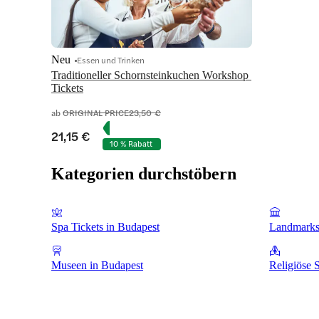
Neu
Essen und Trinken
Traditioneller Schornsteinkuchen Workshop 
Tickets
ab
ORIGINAL PRICE
23,50 €
21,15 €
10 % Rabatt
Kategorien durchstöbern
Spa Tickets in Budapest
Landmarks
Museen in Budapest
Religiöse 