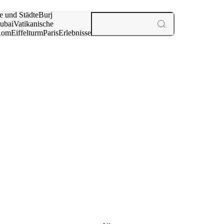
e und Städte
Burj
ubai
Vatikanische
Rom
Eiffelturm
Paris
Erlebnisse
te