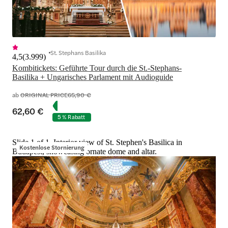
St. Stephans Basilika
4,5
(
3.999
)
Kombitickets: Geführte Tour durch die St.-Stephans-
Basilika + Ungarisches Parlament mit Audioguide
ab
ORIGINAL PRICE
65,90 €
62,60 €
5 % Rabatt
Slide 1 of 1, Interior view of St. Stephen's Basilica in
Kostenlose Stornierung
Budapest, showcasing ornate dome and altar.