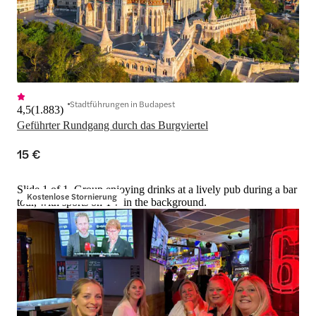
Stadtführungen in Budapest
4,5
(
1.883
)
Geführter Rundgang durch das Burgviertel
15 €
Slide 1 of 1, Group enjoying drinks at a lively pub during a bar
Kostenlose Stornierung
tour, with sports on TV in the background.