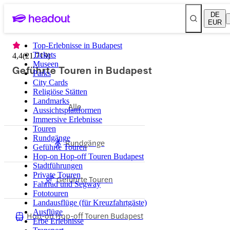
DE
EUR
Top-Erlebnisse in Budapest
Tickets
4,4
(
21.719
)
Museen
Geführte Touren in Budapest
Parks
City Cards
Religiöse Stätten
Landmarks
Alle
Aussichtsplattformen
Immersive Erlebnisse
Touren
Rundgänge
Rundgänge
Geführte Touren
Hop-on Hop-off Touren Budapest
Stadtführungen
Private Touren
Geführte Touren
Fahrrad und Segway
Fototouren
Landausflüge (für Kreuzfahrtgäste)
Ausflüge
Hop-on Hop-off Touren Budapest
Erbe Erlebnisse