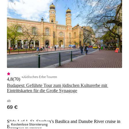
Jüdisches Erbe Touren
4,8
(
70
)
Budapest: Geführte Tour zum jüdischen Kulturerbe mit 
Eintrittskarten für die Große Synagoge
ab
69 €
Slide 1 of 1, St. Stephen’s Basilica and Danube River cruise in
Kostenlose Stornierung
Budapest at sunset.