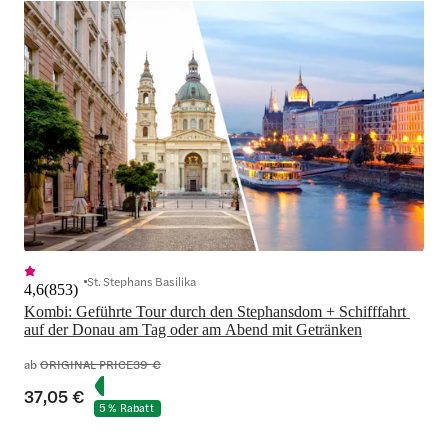
St. Stephans Basilika
4,6
(
853
)
Kombi: Geführte Tour durch den Stephansdom + Schifffahrt 
auf der Donau am Tag oder am Abend mit Getränken
ab
ORIGINAL PRICE
39 €
37,05 €
5 % Rabatt