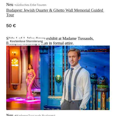
Neu
Jüdisches Erbe Touren
Budapest: Jewish Quarter & Ghetto Wall Memorial Guided 
Tour
50 €
Slide 1 of 1, Wax figure exhibit at Madame Tussauds,
Kostenlose Stornierung
Budapest featuring a man in formal attire.
Neu
Madame Tussauds Budapest