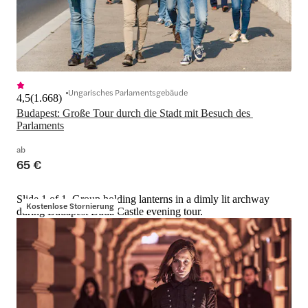
Ungarisches Parlamentsgebäude
4,5
(
1.668
)
Budapest: Große Tour durch die Stadt mit Besuch des 
Parlaments
ab
65 €
Slide 1 of 1, Group holding lanterns in a dimly lit archway
Kostenlose Stornierung
during Budapest Buda Castle evening tour.