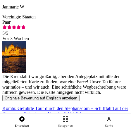
Janmarie W
Vereinigte Staaten
Paar
5
/5
Vor 3 Wochen
Die Kreuzfahrt war großartig, aber den Anlegeplatz mithilfe der
mitgelieferten Karte zu finden, war eine Farce! Unser Taxifahrer
war ratlos – und wir auch. Eine schriftliche Wegbeschreibung wäre
hilfreich gewesen. Die Karte hingegen nicht wirklich.
Originale Bewertung auf Englisch anzeigen
Kombi: Geführte Tour durch den Stephansdom + Schifffahrt auf der
Donau am Tag oder am Abend mit Getränken
Entdecken
Kategorien
Konto
T