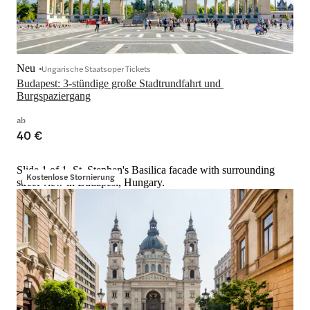
Neu
Ungarische Staatsoper Tickets
Budapest: 3-stündige große Stadtrundfahrt und 
Burgspaziergang
ab
40 €
Slide 1 of 1, St. Stephen's Basilica facade with surrounding
Kostenlose Stornierung
street view in Budapest, Hungary.