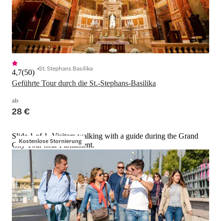
St. Stephans Basilika
4,7
(
50
)
Geführte Tour durch die St.-Stephans-Basilika
ab
28 €
Slide 1 of 1, Visitors walking with a guide during the Grand
Kostenlose Stornierung
City Tour near Parliament.