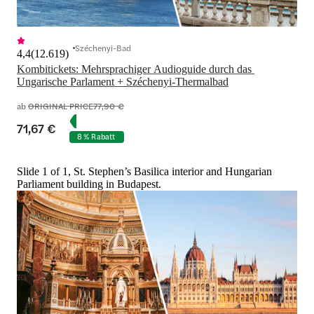
Széchenyi-Bad
4,4
(
12.619
)
Kombitickets: Mehrsprachiger Audioguide durch das 
Ungarische Parlament + Széchenyi-Thermalbad
ab
ORIGINAL PRICE
77,90 €
71,67 €
8 % Rabatt
Slide 1 of 1, St. Stephen’s Basilica interior and Hungarian
Parliament building in Budapest.