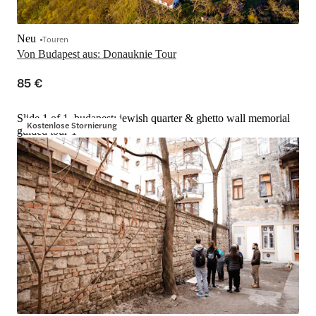
Neu
Touren
Von Budapest aus: Donauknie Tour
85 €
Slide 1 of 1, budapest: jewish quarter & ghetto wall memorial
Kostenlose Stornierung
guided tour-1