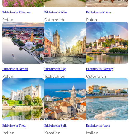
Erlebnisse in Zakopane
Erlebnisse in Wien
Erlebnisse in Krakau
Polen
Österreich
Polen
Erlebnisse in Breslau
Erlebnisse in Prag
Erlebnisse in Salzburg
Polen
Tschechien
Österreich
Erlebnisse in Triest
Erlebnisse in Split
Erlebnisse in Jesolo
Italien
Kroatien
Italien