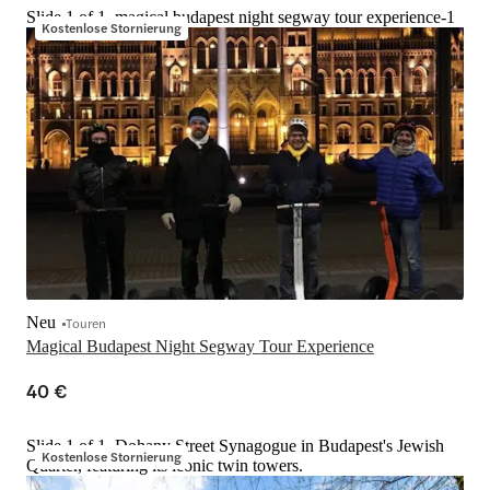
Slide 1 of 1, magical budapest night segway tour experience-1
Kostenlose Stornierung
Neu
Touren
Magical Budapest Night Segway Tour Experience
40 €
Slide 1 of 1, Dohany Street Synagogue in Budapest's Jewish
Kostenlose Stornierung
Quarter, featuring its iconic twin towers.