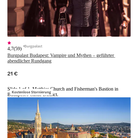
Burgpalast
4,7
(
59
)
Burgpalast Budapest: Vampire und Mythen – geführter 
abendlicher Rundgang
21 €
Slide 1 of 1, Matthias Church and Fisherman's Bastion in
Kostenlose Stornierung
Budapest's Castle District.