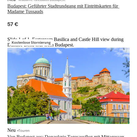
Budapest: Geführter Stadtrundgang mit Eintrittskarten für 
Madame Tussauds
57 €
Slide 1 of 1, Esztergom Basilica and Castle Hill view during
Kostenlose Stornierung
Danube Bend tour from Budapest.
Neu
Touren
Von Budapest aus: Donauknie Tagesausflug mit Mittagessen