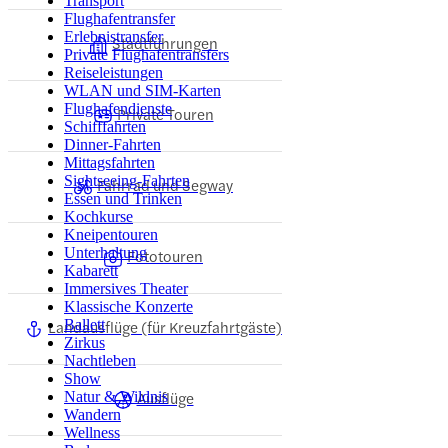
Transport
Flughafentransfer
Erlebnistransfer
Stadtführungen
Private Flughafentransfers
Reiseleistungen
WLAN und SIM-Karten
Flughafendienste
Private Touren
Schifffahrten
Dinner-Fahrten
Mittagsfahrten
Sightseeing-Fahrten
Fahrrad und Segway
Essen und Trinken
Kochkurse
Kneipentouren
Unterhaltung
Fototouren
Kabarett
Immersives Theater
Klassische Konzerte
Landausflüge (für Kreuzfahrtgäste)
Ballett
Zirkus
Nachtleben
Show
Ausflüge
Natur & Wildnis
Wandern
Wellness