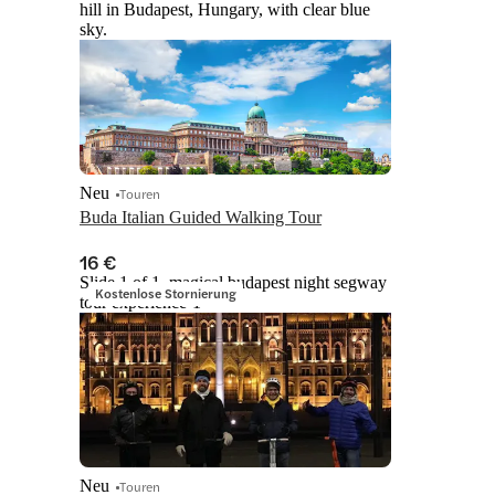
hill in Budapest, Hungary, with clear blue
sky.
Neu
Touren
Buda Italian Guided Walking Tour
16 €
Slide 1 of 1, magical budapest night segway
Kostenlose Stornierung
tour experience-1
Neu
Touren