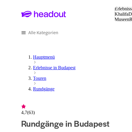
Suche:
Erlebniss
Khalifa
D
Museen
und Städ
Alle Kategorien
Hauptmenü
Erlebnisse in Budapest
Touren
Rundgänge
4,7
(
63
)
Rundgänge in Budapest