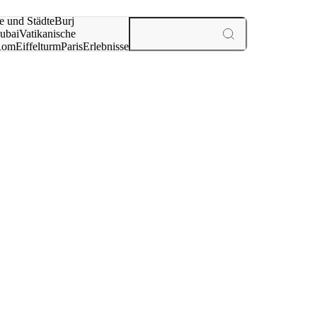
e und Städte
Burj
ubai
Vatikanische
Rom
Eiffelturm
Paris
Erlebnisse
te