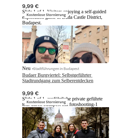
9,99 €
Slide 1 of 1, Visitors enjoying a self-guided
Kostenlose Stornierung
exploration game in Buda Castle District,
Budapest.
Neu
Stadtführungen in Budapest
Budaer Burgviertel: Selbstgeführter 
Stadtrundgang zum Selberentdecken
9,99 €
Slide 1 of 1, ausführliche private geführte
Kostenlose Stornierung
tour durch budapest mit fotoshooting-1