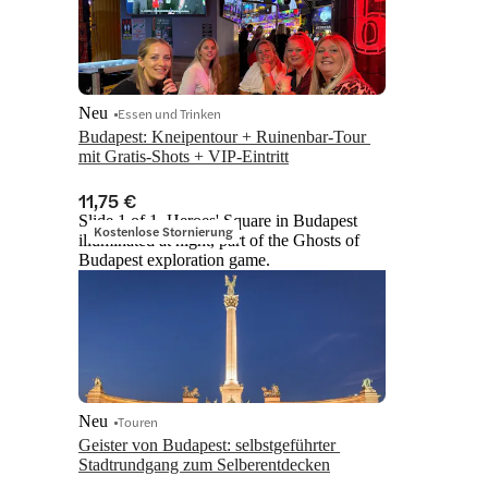
Neu
Essen und Trinken
Budapest: Kneipentour + Ruinenbar-Tour 
mit Gratis-Shots + VIP-Eintritt
11,75 €
Slide 1 of 1, Heroes' Square in Budapest
Kostenlose Stornierung
illuminated at night, part of the Ghosts of
Budapest exploration game.
Neu
Touren
Geister von Budapest: selbstgeführter 
Stadtrundgang zum Selberentdecken