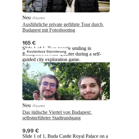
Neu
Touren
Ausführliche private geführte Tour durch 
Budapest mit Fotoshooting
165 €
Slide 1 of 1, Two people smiling in
Kostenlose Stornierung
Budapest's Jewish Quarter during a self-
guided city exploration game.
Neu
Touren
Das jüdische Viertel von Budapest: 
selbstgeführter Stadtrundgang
9,99 €
Slide 1 of 1, Buda Castle Royal Palace on a