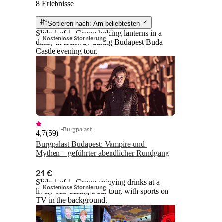
8 Erlebnisse
Sortieren nach: Am beliebtesten
Slide 1 of 1, Group holding lanterns in a
Kostenlose Stornierung
dimly lit archway during Budapest Buda
Castle evening tour.
Burgpalast
4,7
(
59
)
Burgpalast Budapest: Vampire und 
Mythen – geführter abendlicher Rundgang
21 €
Slide 1 of 1, Group enjoying drinks at a
Kostenlose Stornierung
lively pub during a bar tour, with sports on
TV in the background.