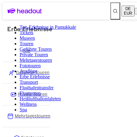
DE
EUR
Erbe Erlebnisse
Top-Erlebnisse in Pamukkale
Tickets
Museen
Touren
Geführte Touren
Alle
Private Touren
Mehrtagestouren
Fototouren
Ausflüge
Geführte Touren
Erbe Erlebnisse
Transport
Flughafentransfer
Private Touren
Flugtouren
Heißluftballonfahrten
Wellness
Spa
Mehrtagestouren