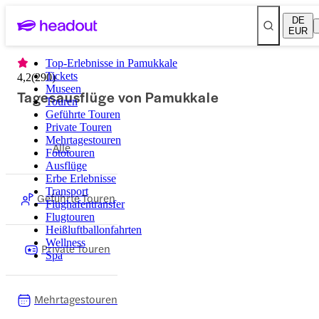
DE
EUR
Top-Erlebnisse in Pamukkale
Tickets
4,2
(
290
)
Museen
Tagesausflüge von Pamukkale
Touren
Geführte Touren
Private Touren
Mehrtagestouren
Alle
Fototouren
Ausflüge
Erbe Erlebnisse
Transport
Geführte Touren
Flughafentransfer
Flugtouren
Heißluftballonfahrten
Wellness
Private Touren
Spa
Mehrtagestouren