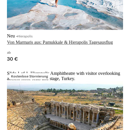
Neu
Hierapolis
Von Marmaris aus: Pamukkale & Hierapolis Tagesausflug
ab
30 €
Slide 1 of 1, Hierapolis Amphitheatre with visitor overlooking
Kostenlose Stornierung
ancient stone seats and stage, Turkey.