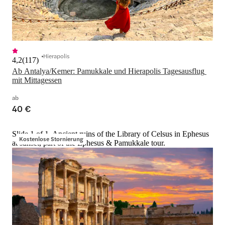
Hierapolis
4,2
(
117
)
Ab Antalya/Kemer: Pamukkale und Hierapolis Tagesausflug 
mit Mittagessen
ab
40 €
Slide 1 of 1, Ancient ruins of the Library of Celsus in Ephesus
Kostenlose Stornierung
at sunset, part of the Ephesus & Pamukkale tour.