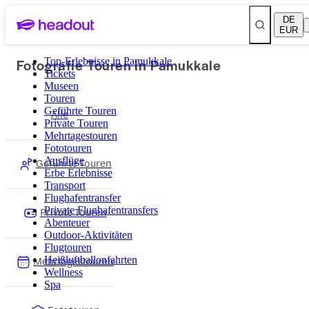
DE
EUR
Fotografie Touren in Pamukkale
Top-Erlebnisse in Pamukkale
Tickets
Museen
Touren
Geführte Touren
Alle
Private Touren
Mehrtagestouren
Fototouren
Ausflüge
Geführte Touren
Erbe Erlebnisse
Transport
Flughafentransfer
Private Touren
Private Flughafentransfers
Abenteuer
Outdoor-Aktivitäten
Flugtouren
Mehrtagestouren
Heißluftballonfahrten
Wellness
Spa