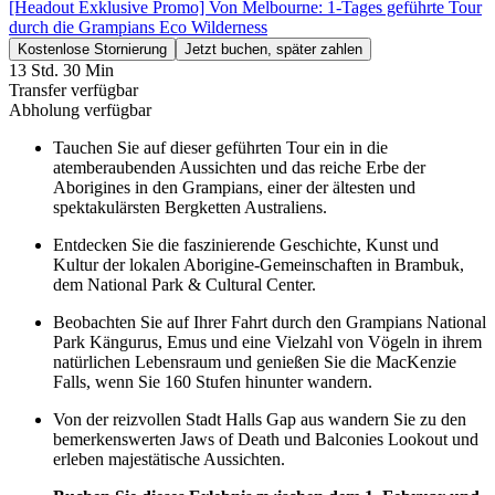
[Headout Exklusive Promo] Von Melbourne: 1-Tages geführte Tour
durch die Grampians Eco Wilderness
Kostenlose Stornierung
Jetzt buchen, später zahlen
13 Std. 30 Min
Transfer verfügbar
Abholung verfügbar
Tauchen Sie auf dieser geführten Tour ein in die
atemberaubenden Aussichten und das reiche Erbe der
Aborigines in den Grampians, einer der ältesten und
spektakulärsten Bergketten Australiens.
Entdecken Sie die faszinierende Geschichte, Kunst und
Kultur der lokalen Aborigine-Gemeinschaften in Brambuk,
dem National Park & Cultural Center.
Beobachten Sie auf Ihrer Fahrt durch den Grampians National
Park Kängurus, Emus und eine Vielzahl von Vögeln in ihrem
natürlichen Lebensraum und genießen Sie die MacKenzie
Falls, wenn Sie 160 Stufen hinunter wandern.
Von der reizvollen Stadt Halls Gap aus wandern Sie zu den
bemerkenswerten Jaws of Death und Balconies Lookout und
erleben majestätische Aussichten.