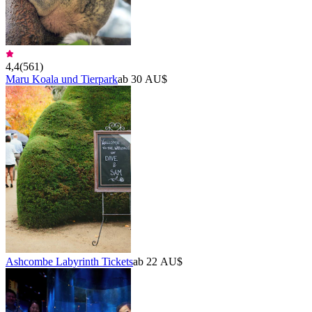
4,4
(
561
)
Maru Koala und Tierpark
ab 30 AU$
Ashcombe Labyrinth Tickets
ab 22 AU$