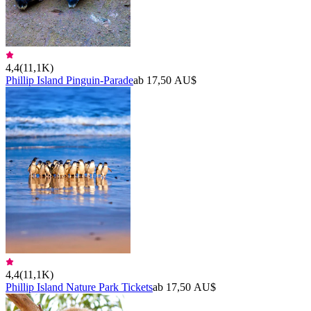
4,4
(
11,1K
)
Phillip Island Pinguin-Parade
ab 17,50 AU$
4,4
(
11,1K
)
Phillip Island Nature Park Tickets
ab 17,50 AU$