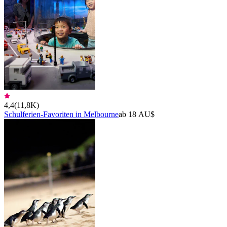
4,4
(
11,8K
)
Schulferien-Favoriten in Melbourne
ab 18 AU$