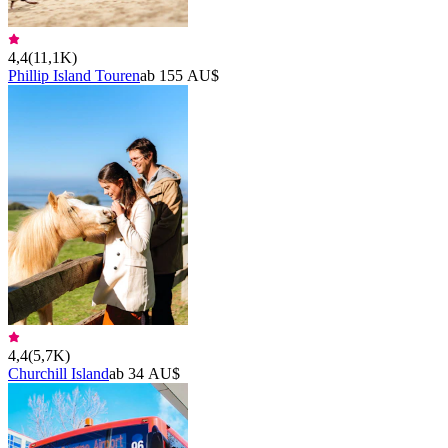
4,4
(
11,1K
)
Phillip Island Touren
ab 155 AU$
4,4
(
5,7K
)
Churchill Island
ab 34 AU$