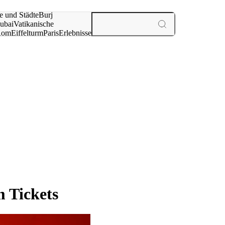
e und Städte
Burj
ubai
Vatikanische
Rom
Eiffelturm
Paris
Erlebnisse
te
 Tickets