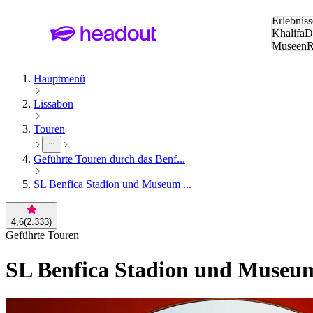
Suche:
Erlebniss
Khalifa
D
Museen
und Städ
Hauptmenü
Lissabon
Touren
Geführte Touren durch das Benf...
SL Benfica Stadion und Museum ...
4,6
(
2.333
)
Geführte Touren
SL Benfica Stadion und Museum