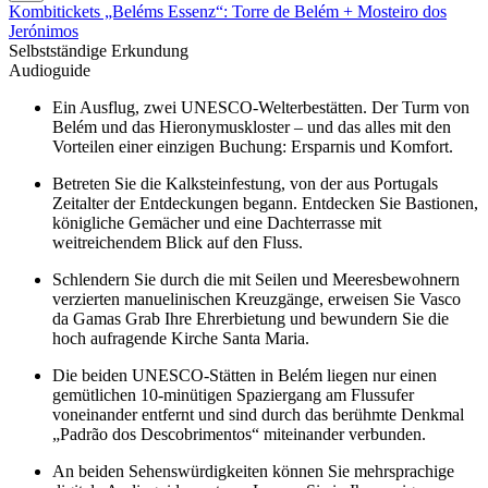
Kombitickets „Beléms Essenz“: Torre de Belém + Mosteiro dos
Jerónimos
Selbstständige Erkundung
Audioguide
Ein Ausflug, zwei UNESCO-Welterbestätten. Der Turm von
Belém und das Hieronymuskloster – und das alles mit den
Vorteilen einer einzigen Buchung: Ersparnis und Komfort.
Betreten Sie die Kalksteinfestung, von der aus Portugals
Zeitalter der Entdeckungen begann. Entdecken Sie Bastionen,
königliche Gemächer und eine Dachterrasse mit
weitreichendem Blick auf den Fluss.
Schlendern Sie durch die mit Seilen und Meeresbewohnern
verzierten manuelinischen Kreuzgänge, erweisen Sie Vasco
da Gamas Grab Ihre Ehrerbietung und bewundern Sie die
hoch aufragende Kirche Santa Maria.
Die beiden UNESCO-Stätten in Belém liegen nur einen
gemütlichen 10-minütigen Spaziergang am Flussufer
voneinander entfernt und sind durch das berühmte Denkmal
„Padrão dos Descobrimentos“ miteinander verbunden.
An beiden Sehenswürdigkeiten können Sie mehrsprachige