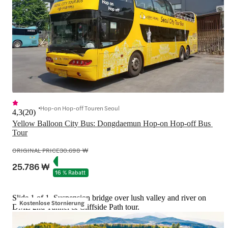
Hop-on Hop-off Touren Seoul
4,3
(
20
)
Yellow Balloon City Bus: Dongdaemun Hop-on Hop-off Bus 
Tour
ORIGINAL PRICE
30.698 ₩
25.786 ₩
16 % Rabatt
Slide 1 of 1, Suspension bridge over lush valley and river on
Kostenlose Stornierung
DMZ 2nd Tunnel & Cliffside Path tour.