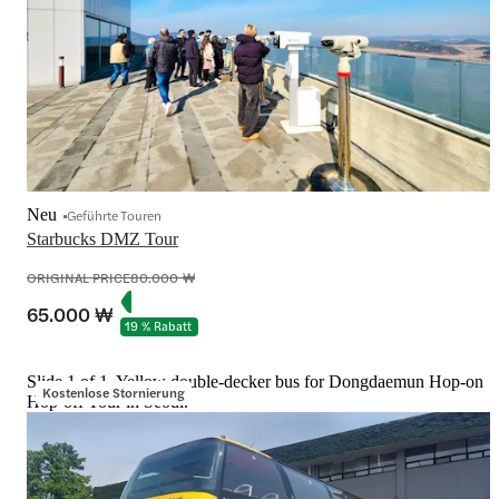
Neu
Geführte Touren
Starbucks DMZ Tour
ORIGINAL PRICE
80.000 ₩
65.000 ₩
19 % Rabatt
Slide 1 of 1, Yellow double-decker bus for Dongdaemun Hop-on
Kostenlose Stornierung
Hop-off Tour in Seoul.