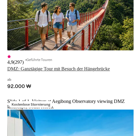
Geführte Touren
4,9
(
297
)
DMZ: Ganztägige Tour mit Besuch der Hängebrücke
ab
92.000 ₩
Slide 1 of 1, Visitors at Aegibong Observatory viewing DMZ
Kostenlose Stornierung
landscape, South Korea.