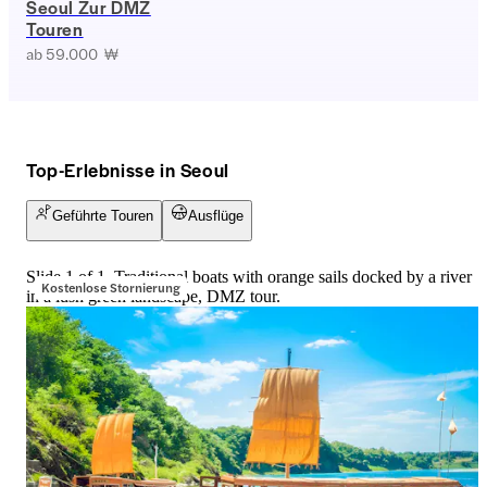
Seoul Zur DMZ
Touren
ab 59.000 ₩
Top-Erlebnisse in Seoul
Geführte Touren
Ausflüge
Slide 1 of 1, Traditional boats with orange sails docked by a river
Kostenlose Stornierung
in a lush green landscape, DMZ tour.