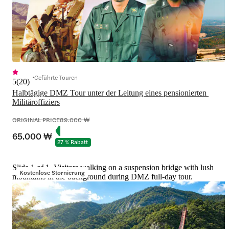
Geführte Touren
5
(
20
)
Halbtägige DMZ Tour unter der Leitung eines pensionierten 
Militäroffiziers
ORIGINAL PRICE
89.000 ₩
65.000 ₩
27 % Rabatt
Slide 1 of 1, Visitors walking on a suspension bridge with lush
Kostenlose Stornierung
mountains in the background during DMZ full-day tour.