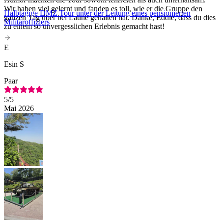
Wir haben viel gelernt und fanden es toll, wie er die Gruppe den
Halbtägige DMZ Tour unter der Leitung eines pensionierten
ganzen Tag über bei Laune gehalten hat. Danke, Eddie, dass du dies
Militäroffiziers
zu einem so unvergesslichen Erlebnis gemacht hast!
E
Esin S
Paar
5
/5
Mai 2026