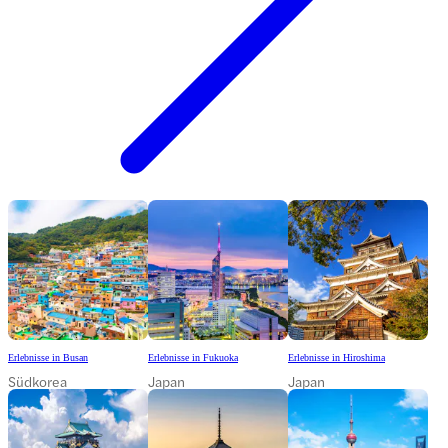
Erlebnisse in Busan
Erlebnisse in Fukuoka
Erlebnisse in Hiroshima
Südkorea
Japan
Japan