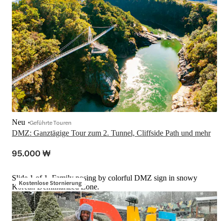
Neu
Geführte Touren
95.000 ₩
Slide 1 of 1, Family posing by colorful DMZ sign in snowy
Kostenlose Stornierung
Korean Demilitarized Zone.