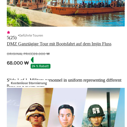
Geführte Touren
5
(
25
)
DMZ Ganztägige Tour mit Bootsfahrt auf dem Imjin Fluss
ORIGINAL PRICE
89.000 ₩
68.000 ₩
24 % Rabatt
Slide 1 of 1, Military personnel in uniform representing different
Kostenlose Stornierung
roles on a DMZ tour.