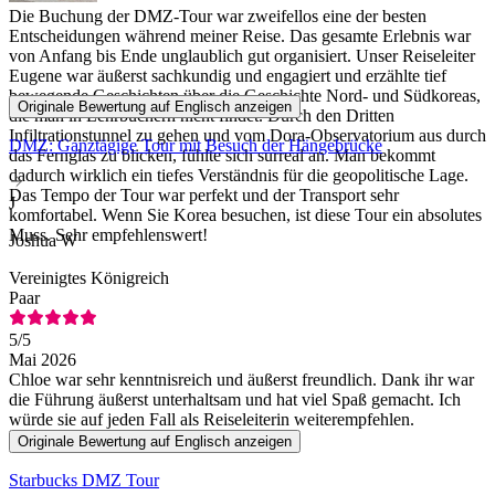
Die Buchung der DMZ-Tour war zweifellos eine der besten
Entscheidungen während meiner Reise. Das gesamte Erlebnis war
von Anfang bis Ende unglaublich gut organisiert. Unser Reiseleiter
Eugene war äußerst sachkundig und engagiert und erzählte tief
bewegende Geschichten über die Geschichte Nord- und Südkoreas,
Originale Bewertung auf Englisch anzeigen
die man in Lehrbüchern nicht findet. Durch den Dritten
Infiltrationstunnel zu gehen und vom Dora-Observatorium aus durch
DMZ: Ganztägige Tour mit Besuch der Hängebrücke
das Fernglas zu blicken, fühlte sich surreal an. Man bekommt
dadurch wirklich ein tiefes Verständnis für die geopolitische Lage.
Das Tempo der Tour war perfekt und der Transport sehr
J
komfortabel. Wenn Sie Korea besuchen, ist diese Tour ein absolutes
Muss. Sehr empfehlenswert!
Joshua W
Vereinigtes Königreich
Paar
5
/5
Mai 2026
Chloe war sehr kenntnisreich und äußerst freundlich. Dank ihr war
die Führung äußerst unterhaltsam und hat viel Spaß gemacht. Ich
würde sie auf jeden Fall als Reiseleiterin weiterempfehlen.
Originale Bewertung auf Englisch anzeigen
Starbucks DMZ Tour