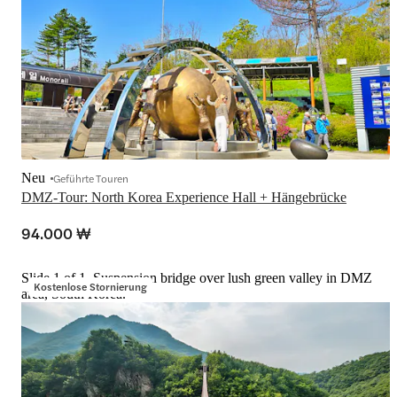
Neu
Geführte Touren
DMZ-Tour: North Korea Experience Hall + Hängebrücke
94.000 ₩
Slide 1 of 1, Suspension bridge over lush green valley in DMZ
Kostenlose Stornierung
area, South Korea.