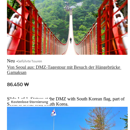
Neu
Geführte Touren
Von Seoul aus: DMZ-Tagestour mit Besuch der Hängebrücke 
Gamaksan
86.450 ₩
Slide 1 of 1, Statues at the DMZ with South Korean flag, part of
Kostenlose Stornierung
Seoul to DMZ tour, South Korea.