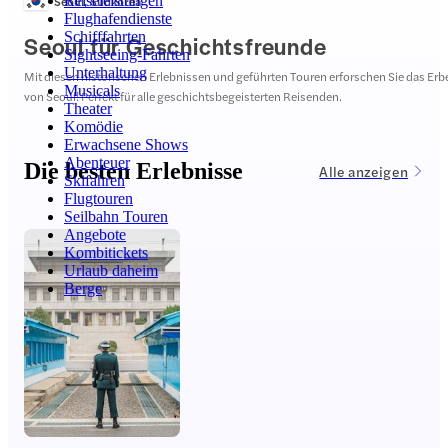
Seoul
,
Südkorea
Reiseleistungen
Flughafendienste
Schifffahrten
Seoul für Geschichtsfreunde
Sightseeing-Fahrten
Unterhaltung
Mit diesen historischen Erlebnissen und geführten Touren erforschen Sie das Erb
Musicals
von Seoul! Perfekt für alle geschichtsbegeisterten Reisenden.
Theater
Komödie
Erwachsene Shows
Abenteuer
Die besten Erlebnisse
Alle anzeigen
Skifahren
Flugtouren
Seilbahn Touren
Angebote
Kombitickets
Urlaub daheim
Berge