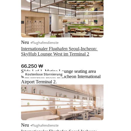
Neu
Flughafendienste
Internationaler Flughafen Seoul-Incheon: 
SkyHub Lounge West im Terminal 2
66.250 ₩
Slide 1 of 1, Matina Lounge seating area
Kostenlose Stornierung
with modern decor at Incheon International
Airport Terminal 2.
Neu
Flughafendienste