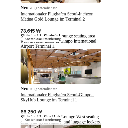
Neu
Flughafendienste
Internationaler Flughafen Seoul-Incheon: 
Matina Gold Lounge im Terminal 2
73.615 ₩
Slide 1 of 1, Skyhub Lounge seating area
Kostenlose Stornierung
with modern decor at Gimpo International
Airport Terminal 1.
Neu
Flughafendienste
Internationaler Flughafen Seoul-Gimpo: 
SkyHub Lounge im Terminal 1
66.250 ₩
Slide 1 of 1, Sky Hub Lounge West seating
Kostenlose Stornierung
area with tables, chairs, and luggage lockers.