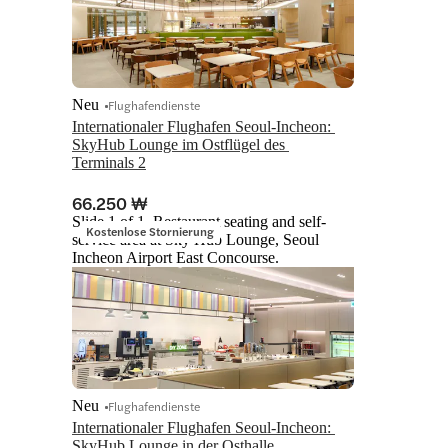
Neu
Flughafendienste
Internationaler Flughafen Seoul-Incheon: 
SkyHub Lounge im Ostflügel des 
Terminals 2
66.250 ₩
Slide 1 of 1, Restaurant seating and self-
Kostenlose Stornierung
service area at Sky Hub Lounge, Seoul
Incheon Airport East Concourse.
Neu
Flughafendienste
Internationaler Flughafen Seoul-Incheon: 
SkyHub Lounge in der Osthalle